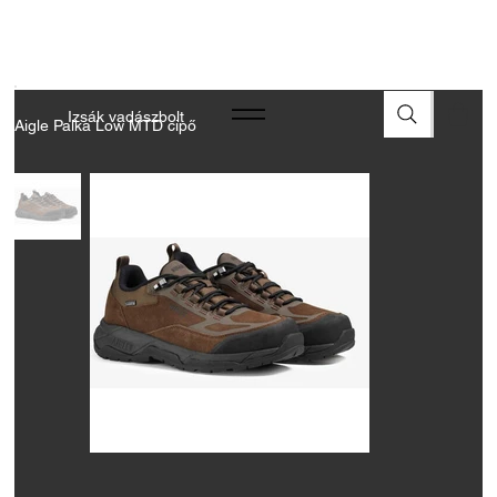
A FEGYVEREK ÉS LŐSZEREK ÁTVÉTELÉHEZ ÜZLETBENI
ENGEDÉLYELLENŐRZÉS SZÜKSÉGES
Izsák vadászbolt
Aigle Palka Low MTD cipő