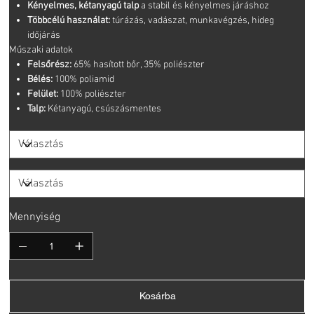
Kényelmes, kétanyagú talp
a stabil és kényelmes járáshoz
Többcélú használat:
túrázás, vadászat, munkavégzés, hideg
időjárás
Műszaki adatok
Felsőrész:
65% hasított bőr, 35% poliészter
Bélés:
100% poliamid
Felület:
100% poliészter
Talp:
Kétanyagú, csúszásmentes
Mennyiség
Kosárba