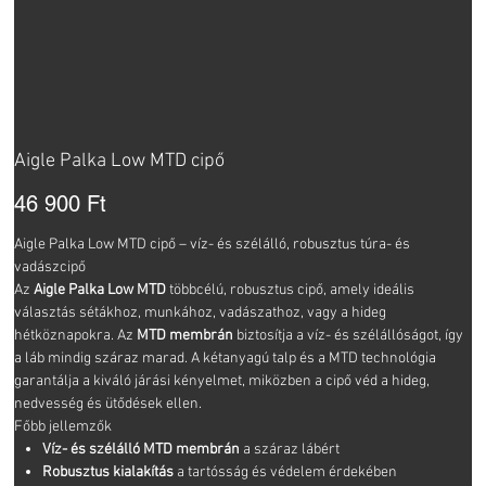
Aigle Palka Low MTD cipő
Ár
46 900 Ft
Aigle Palka Low MTD cipő – víz- és szélálló, robusztus túra- és
vadászcipő
Az
Aigle Palka Low MTD
többcélú, robusztus cipő, amely ideális
választás sétákhoz, munkához, vadászathoz, vagy a hideg
hétköznapokra. Az
MTD membrán
biztosítja a víz- és szélállóságot, így
a láb mindig száraz marad. A kétanyagú talp és a MTD technológia
garantálja a kiváló járási kényelmet, miközben a cipő véd a hideg,
nedvesség és ütődések ellen.
Főbb jellemzők
Víz- és szélálló MTD membrán
a száraz lábért
Robusztus kialakítás
a tartósság és védelem érdekében