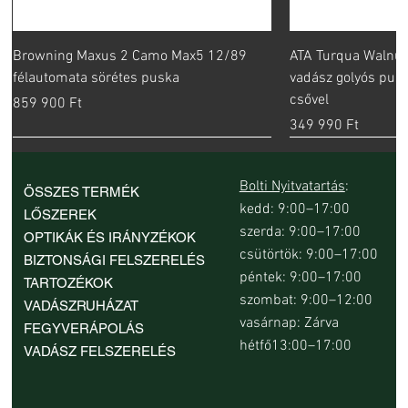
Browning Maxus 2 Camo Max5 12/89
ATA Turqua Walnut
félautomata sörétes puska
vadász golyós pus
csővel
Ár
859 900 Ft
Ár
349 990 Ft
Bolti Nyitvatartás
:
ÖSSZES TERMÉK
kedd: 9:00–17:00
LŐSZEREK
szerda: 9:00–17:00
OPTIKÁK ÉS IRÁNYZÉKOK
csütörtök: 9:00–17:00
BIZTONSÁGI FELSZERELÉS
péntek: 9:00–17:00
TARTOZÉKOK
szombat: 9:00–12:00
VADÁSZRUHÁZAT
vasárnap: Zárva
FEGYVERÁPOLÁS
hétfő13:00–17:00
VADÁSZ FELSZERELÉS