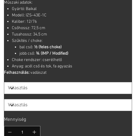
Műszaki adatok:
Gyártó: Baikal
Modell: IZS–43E-1C
Kaliber: 12/76
Csőhossz: 72,5 cm
Tusahossz: 34,5 cm
Szűkítés / choke:
bal cső:
½ (feles choke)
jobb cső:
¾ (IMP / Modified)
Choke rendszer: cserélhető
Anyag: acél cső és tok, fa agyazás
Felhasználás:
vadászat
Mennyiség