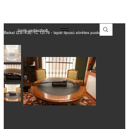
A FEGYVEREK ÉS LŐSZEREK ÁTVÉTELÉHEZ ÜZLETBENI
ENGEDÉLYELLENŐRZÉS SZÜKSÉGES
Izsák vadászbolt
Baikal IZS–43E-1C 12/76 - lapát típusú sörétes puska