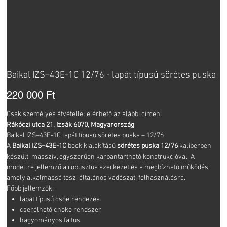
Baikal IZS–43E-1C 12/76 - lapát típusú sörétes puska
Ár
220 000 Ft
Csak személyes átvétellel elérhető az alábbi címen:
Rákóczi utca 21, Izsák 6070, Magyarország
Baikal IZS–43E-1C lapát típusú sörétes puska – 12/76
A
Baikal IZS–43E-1C
bock kialakítású
sörétes puska
12/76
kaliberben
készült, masszív, egyszerűen karbantartható konstrukcióval. A
modellre jellemző a robusztus szerkezet és a megbízható működés,
amely alkalmassá teszi általános vadászati felhasználásra.
Főbb jellemzők:
lapát típusú csőelrendezés
cserélhető choke rendszer
hagyományos fa tus