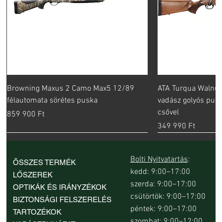
Browning Maxus 2 Camo Max5 12/89
ATA Turqua Walnut
félautomata sörétes puska
vadász golyós pus
csővel
Ár
859 900 Ft
Ár
349 990 Ft
Bolti Nyitvatartás
:
ÖSSZES TERMÉK
kedd: 9:00–17:00
LŐSZEREK
szerda: 9:00–17:00
OPTIKÁK ÉS IRÁNYZÉKOK
csütörtök: 9:00–17:00
BIZTONSÁGI FELSZERELÉS
péntek: 9:00–17:00
TARTOZÉKOK
szombat: 9:00–12:00