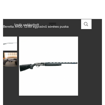
A FEGYVEREK ÉS LŐSZEREK ÁTVÉTELÉHEZ ÜZLETBENI
ENGEDÉLYELLENŐRZÉS SZÜKSÉGES
Izsák vadászbolt
Beretta A400 12/89 egycsövű sörétes puska