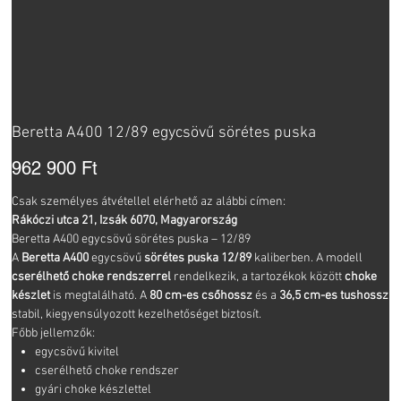
Beretta A400 12/89 egycsövű sörétes puska
Ár
962 900 Ft
Csak személyes átvétellel elérhető az alábbi címen:
Rákóczi utca 21, Izsák 6070, Magyarország
Beretta A400 egycsövű sörétes puska – 12/89
A
Beretta A400
egycsövű
sörétes puska
12/89
kaliberben. A modell
cserélhető choke rendszerrel
rendelkezik, a tartozékok között
choke
készlet
is megtalálható. A
80 cm-es csőhossz
és a
36,5 cm-es tushossz
stabil, kiegyensúlyozott kezelhetőséget biztosít.
Főbb jellemzők:
egycsövű kivitel
cserélhető choke rendszer
gyári choke készlettel