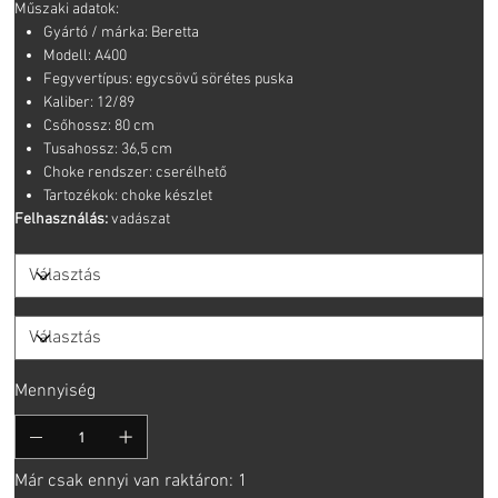
Műszaki adatok:
Gyártó / márka: Beretta
Modell: A400
Fegyvertípus: egycsövű sörétes puska
Kaliber: 12/89
Csőhossz: 80 cm
Tusahossz: 36,5 cm
Choke rendszer: cserélhető
Tartozékok: choke készlet
Felhasználás:
vadászat
Mennyiség
Már csak ennyi van raktáron: 1