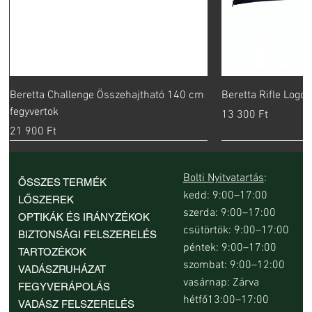
Beretta Challenge Összehajtható 140 cm
Beretta Rifle Logo
fegyvertok
Ár
13 300 Ft
Ár
21 900 Ft
Bolti Nyitvatartás
:
ÖSSZES TERMÉK
kedd: 9:00–17:00
LŐSZEREK
szerda: 9:00–17:00
OPTIKÁK ÉS IRÁNYZÉKOK
csütörtök: 9:00–17:00
BIZTONSÁGI FELSZERELÉS
péntek: 9:00–17:00
TARTOZÉKOK
szombat: 9:00–12:00
VADÁSZRUHÁZAT
vasárnap: Zárva
FEGYVERÁPOLÁS
hétfő13:00–17:00
VADÁSZ FELSZERELÉS