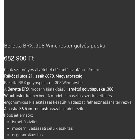
Beretta BRX .308 Winchester golyós puska
Ár
682 900 Ft
Csak személyes átvétellel elérhető az alábbi címen:
Rákóczi utca 21, Izsák 6070, Magyarország
Beretta BRX golyóspuska – .308 Winchester
A
Beretta BRX
modern kialakítású,
ismétlő golyóspuska
.308
Winchester
kaliberben. A modell robusztus szerkezettel és
ergonomikus kialakítással készült, vadászati felhasználásra tervezve.
A puska
36,5 cm-es tushosszal
rendelkezik.
Főbb jellemzők:
ismétlő kivitel
modern, vadászati célú kialakítás
ergonomikus tus