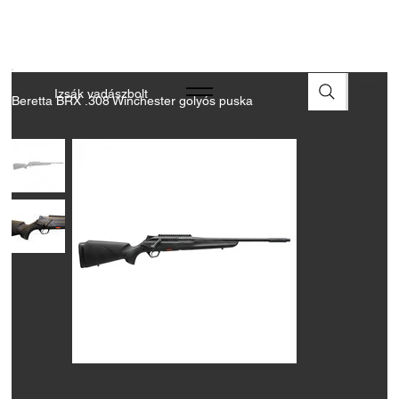
A FEGYVEREK ÉS LŐSZEREK ÁTVÉTELÉHEZ ÜZLETBENI
ENGEDÉLYELLENŐRZÉS SZÜKSÉGES
Izsák vadászbolt
Beretta BRX .308 Winchester golyós puska