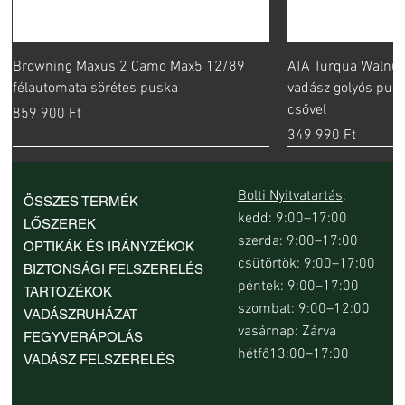
Browning Maxus 2 Camo Max5 12/89
ATA Turqua Walnut
félautomata sörétes puska
vadász golyós pus
csővel
Ár
859 900 Ft
Ár
349 990 Ft
Bolti Nyitvatartás
:
ÖSSZES TERMÉK
kedd: 9:00–17:00
LŐSZEREK
szerda: 9:00–17:00
OPTIKÁK ÉS IRÁNYZÉKOK
csütörtök: 9:00–17:00
BIZTONSÁGI FELSZERELÉS
péntek: 9:00–17:00
TARTOZÉKOK
szombat: 9:00–12:00
VADÁSZRUHÁZAT
vasárnap: Zárva
FEGYVERÁPOLÁS
hétfő13:00–17:00
VADÁSZ FELSZERELÉS