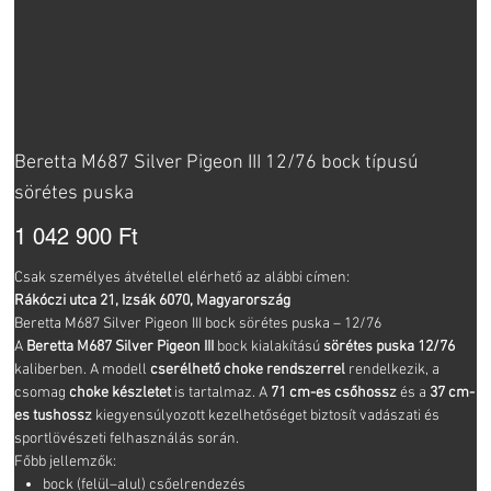
Beretta M687 Silver Pigeon III 12/76 bock típusú
sörétes puska
Ár
1 042 900 Ft
Csak személyes átvétellel elérhető az alábbi címen:
Rákóczi utca 21, Izsák 6070, Magyarország
Beretta M687 Silver Pigeon III bock sörétes puska – 12/76
A
Beretta M687 Silver Pigeon III
bock kialakítású
sörétes puska
12/76
kaliberben. A modell
cserélhető choke rendszerrel
rendelkezik, a
csomag
choke készletet
is tartalmaz. A
71 cm-es csőhossz
és a
37 cm-
es tushossz
kiegyensúlyozott kezelhetőséget biztosít vadászati és
sportlövészeti felhasználás során.
Főbb jellemzők:
bock (felül–alul) csőelrendezés