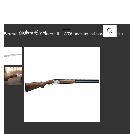
A FEGYVEREK ÉS LŐSZEREK ÁTVÉTELÉHEZ ÜZLETBENI
ENGEDÉLYELLENŐRZÉS SZÜKSÉGES
Izsák vadászbolt
Beretta M687 Silver Pigeon III 12/76 bock típusú sörétes puska