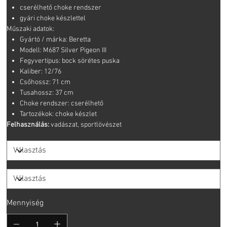
cserélhető choke rendszer
gyári choke készlettel
Műszaki adatok:
Gyártó / márka: Beretta
Modell: M687 Silver Pigeon III
Fegyvertípus: bock sörétes puska
Kaliber: 12/76
Csőhossz: 71 cm
Tusahossz: 37 cm
Choke rendszer: cserélhető
Tartozékok: choke készlet
Felhasználás:
vadászat, sportlövészet
Mennyiség