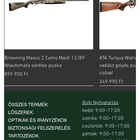
Browning Maxus 2 Camo Max5 12/89
ATA Turqua Walnut
félautomata sörétes puska
vadász golyós pus
csővel
Ár
859 900 Ft
Ár
349 990 Ft
Bolti Nyitvatartás
:
ÖSSZES TERMÉK
kedd: 9:00–17:00
LŐSZEREK
szerda: 9:00–17:00
OPTIKÁK ÉS IRÁNYZÉKOK
csütörtök: 9:00–17:00
BIZTONSÁGI FELSZERELÉS
péntek: 9:00–17:00
TARTOZÉKOK