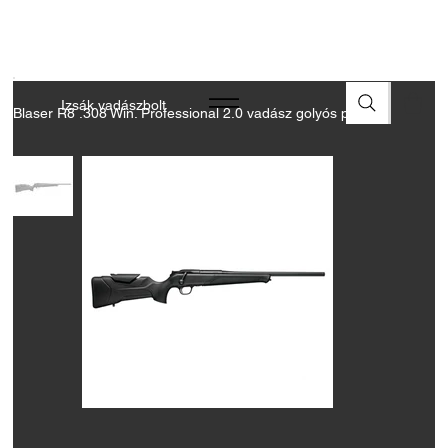
A FEGYVEREK ÉS LŐSZEREK ÁTVÉTELÉHEZ ÜZLETBENI
ENGEDÉLYELLENŐRZÉS SZÜKSÉGES
Izsák vadászbolt
Blaser R8 .308 Win. Professional 2.0 vadász golyós puska