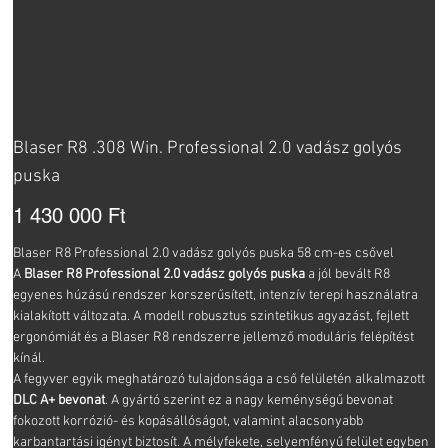
Blaser R8 .308 Win. Professional 2.0 vadász golyós
puska
Ár
1 430 000 Ft
Blaser R8 Professional 2.0 vadász golyós puska 58 cm-es csővel
A
Blaser R8 Professional 2.0 vadász golyós puska
a jól bevált R8
egyenes húzású rendszer korszerűsített, intenzív terepi használatra
kialakított változata. A modell robusztus szintetikus agyazást, fejlett
ergonómiát és a Blaser R8 rendszerre jellemző moduláris felépítést
kínál.
A fegyver egyik meghatározó tulajdonsága a cső felületén alkalmazott
DLC A+ bevonat
. A gyártó szerint ez a nagy keménységű bevonat
fokozott korrózió- és kopásállóságot, valamint alacsonyabb
karbantartási igényt biztosít. A mélyfekete, selyemfényű felület egyben