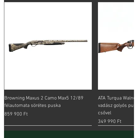
Browning Maxus 2 Camo Max5 12/89
ATA Turqua Walnut
félautomata sörétes puska
vadász golyós pus
csővel
Ár
859 900 Ft
Ár
349 990 Ft