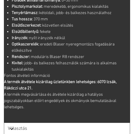
Pofadék állítási tartománya:
0–30 mm
Pisztolymarkolat:
meredekebb, ergonomikus kialakítás
Tenyértámasz:
kétoldali, jobb- és balkezes használathoz
Tus hossza:
370 mm
Elsütőszerkezet:
közvetlen elsütés
Elsütőbillentyű:
fekete
Irányzék:
nyílt irányzék nélkül
Optikaszerelék:
eredeti Blaser nyeregmontázs fogadására
előkészítve
Rendszer:
moduláris Blaser R8 rendszer
Kivitel:
jobb- és balkezes felhasználók számára is alkalmas
tuskialakítás
Fontos átvételi információ
A termék átvétele kizárólag üzletünkben lehetséges: 6070 Izsák,
Rákóczi utca 21.
A termék megvásárlása és átvétele kizárólag a hatályos
jogszabályokban előírt engedélyek és okmányok bemutatásával
lehetséges.