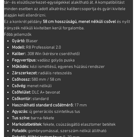
tár- és elsütőszerkezet-egységekkel alakítható át. A kompatibilitást
minden esetben az adott alkatrész kalibercsoportja és gyári kivitele
alapján kell ellenőrizni.
Ez a konkrét példány
58 cm hosszúságú, menet nélküli csővel
és nyílt
irányzék nélküli kivitelben kerül forgalomba.
Főbb jellemzők
Gyártó:
Blaser
Modell:
R8 Professional 2.0
Kaliber:
.308 Win (kérésre cserélhető)
Fegyvertípus:
vadász golyós puska
Működés:
kézi ismétlésű, egyenes húzású rendszer
Zárszerkezet:
radiális reteszelés
Csőhossz:
580 mm / 58 cm
Csővég:
menet nélküli
Csőfelület:
DLC A+ bevonat
Csőkontúr:
standard
Használható standard csőátmérő:
17 mm
Agyazás:
új generációs szintetikus tus
Tus színe:
barna-fekete
Markolatbetétek:
fekete, csúszásgátló elasztomer betétek
Pofadék:
gombnyomással, szerszám nélkül állítható