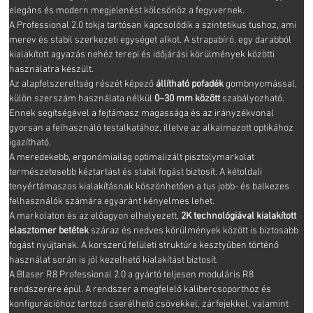
elegáns és modern megjelenést kölcsönöz a fegyvernek.
A Professional 2.0 tokja tartósan kapcsolódik a szintetikus tushoz, ami
merev és stabil szerkezeti egységet alkot. A strapabíró, egy darabból
kialakított agyazás nehéz terepi és időjárási körülmények közötti
használatra készült.
Az alapfelszereltség részét képező
állítható pofadék
gombnyomással,
külön szerszám használata nélkül
0–30 mm között
szabályozható.
Ennek segítségével a fejtámasz magassága és az irányzékvonal
gyorsan a felhasználó testalkatához, illetve az alkalmazott optikához
igazítható.
A meredekebb, ergonómiailag optimalizált pisztolymarkolat
természetesebb kéztartást és stabil fogást biztosít. A kétoldali
tenyértámaszos kialakításnak köszönhetően a tus jobb- és balkezes
felhasználók számára egyaránt kényelmes lehet.
A markolaton és az előagyon elhelyezett,
2K technológiával kialakított
elasztomer betétek
száraz és nedves körülmények között is biztosabb
fogást nyújtanak. A korszerű felületi struktúra kesztyűben történő
használat során is jól kezelhető kialakítást biztosít.
A Blaser R8 Professional 2.0 a gyártó teljesen moduláris R8
rendszerére épül. A rendszer a megfelelő kalibercsoporthoz és
konfigurációhoz tartozó cserélhető csövekkel, zárfejekkel, valamint