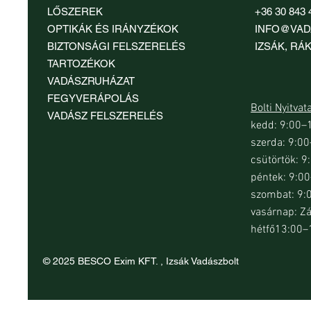
LŐSZEREK
+36 30 843 
OPTIKÁK ÉS IRÁNYZÉKOK
INFO@VAD
BIZTONSÁGI FELSZERELÉS
IZSÁK, RÁK
TARTOZÉKOK
VADÁSZRUHÁZAT
FEGYVERÁPOLÁS
Bolti Nyitvat
VADÁSZ FELSZERELÉS
kedd: 9:00–
szerda: 9:0
Gyorsnézet
Gyorsnézet
Gyorsnézet
Gy
Gy
Beretta MicroCore Caccia-Field 25 mm
InfiRay Mate MAL38 hőkamera előtét
Nocpix Nite D70R digitális éjjellátó
Beretta MicroCor
HIKMICRO Thund
csütörtök: 
tusatalp
céltávcső
mm tusatalp
hőkamera előtét
Ár
449 900 Ft
péntek: 9:0
Ár
Ár
Ár
Ár
10 600 Ft
374 900 Ft
10 600 Ft
540 810 Ft
szombat: 9:
vasárnap: Z
hétfő13:00–
© 2025 BESCO Exim KFT. , Izsák Vadászbolt