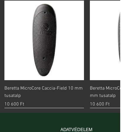
Gyorsnézet
Gyorsn
Beretta MicroCore Caccia-Field 10 mm
Beretta MicroCore S
tusatalp
mm tusatalp
Ár
Ár
10 600 Ft
10 600 Ft
ADATVÉDELEM