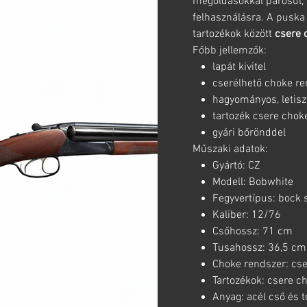
megoldásokkal párosul, 
felhasználásra. A pusk
tartozékok között
csere 
Főbb jellemzők:
lapát kivitel
cserélhető choke re
hagyományos, letisz
tartozék csere chok
gyári bőrönddel
Műszaki adatok:
Gyártó: CZ
Modell: Bobwhite
Fegyvertípus: bock 
Kaliber: 12/76
Csőhossz: 71 cm
Tusahossz: 36,5 cm
Choke rendszer: cse
Tartozékok: csere c
Anyag: acél cső és t