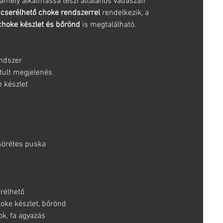
amely alkalmassá teszi általános vadászati
a
cserélhető choke rendszerrel
rendelkezik, a
choke készlet és bőrönd
is megtalálható.
ndszer
tult megjelenés
e készlet
sörétes puska
rélhető
hoke készlet, bőrönd
ok, fa agyazás