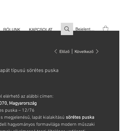
S SZÜKSÉGES
Bejelentkezés
RÓLUNK
KAPCSOLAT
Előző
Következő
lapát típusú sörétes puska
l elérhető az alábbi címen:
6070, Magyarország
tes puska – 12/76
s megjelenésű, lapát kialakítású
sörétes puska
dell hagyományos formavilága modern műszaki