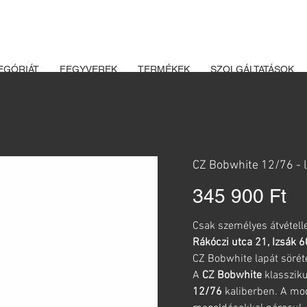
K ÉS LŐSZEREK ÁTVÉTELÉHEZ ÜZLETBENI ENGEDÉLYELLENŐRZÉ
EGÓRIÁT
FEGYVEREK
TERMÉKEK
SZOLGÁLTATÁSOK
CZ Bobwhite 12/76 - 
Ár
345 900 Ft
Csak személyes átvételle
Rákóczi utca 21, Izsák 
CZ Bobwhite lapát söré
A
CZ Bobwhite
klassziku
12/76
kaliberben. A mo