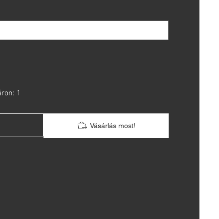
áron: 1
Vásárlás most!