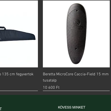
orsnézet
Gyorsnézet
go 135 cm fegyvertok
Beretta MicroCore Caccia-Field 15 mm
tusatalp
Ár
10 600 Ft
KÖVESS MINKET
T