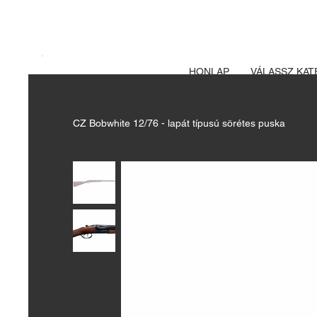
A FEGYVERE
Izsák vadászbolt
HONLAP
VÁLASSZ KAT
CZ Bobwhite 12/76 - lapát típusú sörétes puska