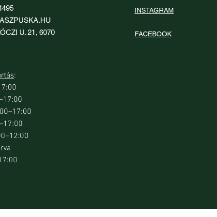
4495
INSTAGRAM
ASZPUSKA.HU
ÓCZI U. 21, 6070
FACEBOOK
artás
:
17:00
0–17:00
orsnézet
orsnézet
Gyorsnézet
Gyorsnézet
e Skeet Sporting 28
er TH35C 3.0
Beretta MicroCore Skeet Sporting 23
HIKMICRO Lynx LQ35L 3.0 kézi
9:00–17:00
mm tusatalp
hőkamera kereső lézeres
0–17:00
távolságmérővel
Ár
10 600 Ft
00–12:00
Ár
692 900 Ft
árva
17:00