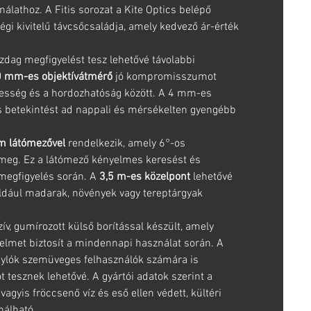
nálathoz. A Fitis sorozat a Kite Optics belépő
gi kivitelű távcsőcsaládja, amely kedvező ár-érték
zdag megfigyelést tesz lehetővé távolabbi
 mm-es objektívátmérő
jó kompromisszumot
épesség és a hordozhatóság között. A 4 mm-es
s betekintést ad nappali és mérsékelten gyengébb
m látómezővel
rendelkezik, amely 6°-os
meg. Ez a látómező kényelmes keresést és
i megfigyelés során. A
3,5 m-es közelpont
lehetővé
például madarak, növények vagy tereptárgyak
ív, gumírozott külső borítással készült, amely
delmet biztosít a mindennapi használat során. A
ylók szemüveges felhasználók számára is
 tesznek lehetővé. A gyártói adatok szerint a
, vagyis fröccsenő víz és eső ellen védett, kültéri
nálható.