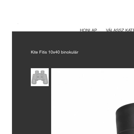
A FEGYVERE
Izsák vadászbolt
HONLAP
VÁLASSZ KAT
Kite Fitis 10x40 binokulár