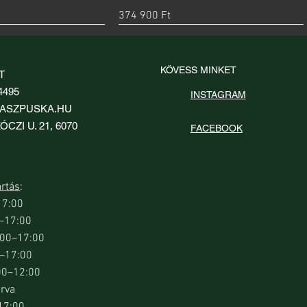
Ár
374 900 Ft
új
KÖVESS MINKET
T
4495
INSTAGRAM
ASZPUSKA.HU
ÓCZI U. 21, 6070
FACEBOOK
artás
:
17:00
0–17:00
orsnézet
orsnézet
Gyorsnézet
Gyorsnézet
Choke HP Modified
est csőtámasz
Beretta Mobilchoke 3/4 IM szűkítés
Beretta Neo Cheek Rest pofadék
9:00–17:00
aliberhez
12-es kaliberhez
Ár
16 690 Ft
0–17:00
Ár
11 500 Ft
00–12:00
árva