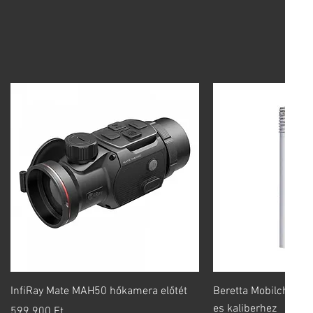
Gyorsnézet
Gyorsn
InfiRay Mate MAH50 hőkamera előtét
Beretta Mobilchoke 
es kaliberhez
Ár
599 900 Ft