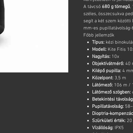
A távcső
680 g tömegű
,
széles, összecsukva pe
segít a két szem közötti
mm-es pupillatávolság-t
Főbb jellemzők
Típus:
kézi binokulá
Modell:
Kite Fitis 1
Nagyítás:
10x
Objektívátmérő:
40
Kilépő pupilla:
4 m
Közelpont:
3,5 m
Látómező:
106 m / 
Látómező szögben:
Betekintési távolság
Pupillatávolság:
58–
Dioptria-kompenzác
Szürkületi érték:
20
Vízállóság:
IPX5