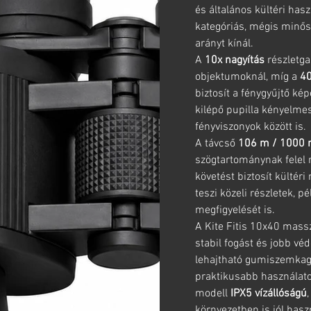
és általános kültéri hasz
kategóriás, mégis minősé
arányt kínál.
A
10x nagyítás
részletga
objektumoknál, míg a
40
biztosít a fénygyűjtő k
kilépő pupilla kényelme
fényviszonyok között is.
A távcső
106 m / 1000 
szögtartománynak felel 
követést biztosít kültér
teszi közeli részletek, 
megfigyelését is.
A Kite Fitis 10x40 massz
stabil fogást és jobb vé
lehajtható gumiszemkag
praktikusabb használatot
modell
IPX5 vízállóságú
környezetben is jól hasz