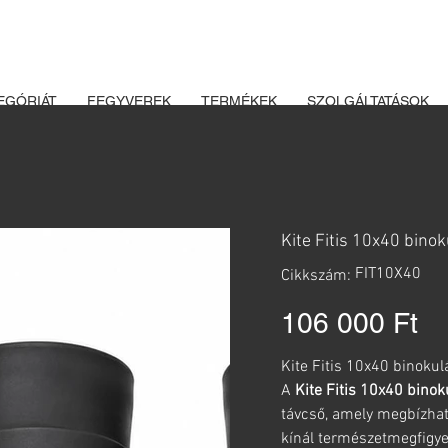
K ÉS LŐSZEREK ÁTVÉTELÉHEZ ÜZLETBENI ENGEDÉLYELLENŐRZÉ
EGÓRIÁT
FEGYVEREK
TERMÉKEK
SZOLGÁLTATÁSOK
Kite Fitis 10x40 binok
Cikkszám:
FIT10X40
Cikkszám:
FIT10X40
Ár
106 000 Ft
Kite Fitis 10x40 binokul
A
Kite Fitis 10x40 binok
távcső, amely megbízható
kínál természetmegfigye