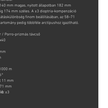
 140 mm magas, nyitott állapotban 182 mm
dig 174 mm széles. A ±3 dioptria-kompenzáció
 látáskülönbség finom beállításában, az 58–71
artomány pedig többféle arctípushoz igazítható.
r / Porro-prizmás távcső
0x40
 mm
m
1000 m
6°
:
11 mm
71 mm
ió:
±3