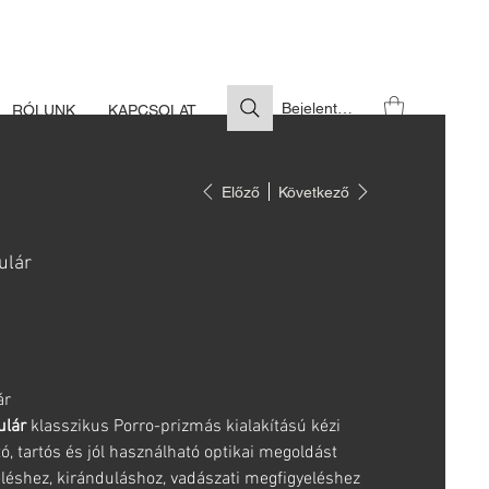
S SZÜKSÉGES
Bejelentkezés
RÓLUNK
KAPCSOLAT
Előző
Következő
ulár
ár
ulár
klasszikus Porro-prizmás kialakítású kézi
, tartós és jól használható optikai megoldást
léshez, kiránduláshoz, vadászati megfigyeléshez