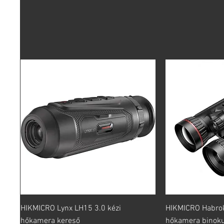
Gyorsnézet
Gy
HIKMICRO Lynx LH15 3.0 kézi
HIKMICRO Habro
hőkamera kereső
hőkamera binoku