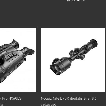
orsnézet
Gyorsnézet
k Pro HX60LS
Nocpix Nite D70R digitális éjjellátó
lár
céltávcső