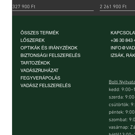
Ár
Ár
327 900 Ft
2 261 900 Ft
ÖSSZES TERMÉK
KAPCSOLA
LŐSZEREK
+36 30 843 
OPTIKÁK ÉS IRÁNYZÉKOK
INFO@VAD
BIZTONSÁGI FELSZERELÉS
IZSÁK, RÁK
TARTOZÉKOK
VADÁSZRUHÁZAT
FEGYVERÁPOLÁS
Bolti Nyitvat
VADÁSZ FELSZERELÉS
kedd: 9:00–
szerda: 9:0
Gyorsnézet
Gyorsnézet
Gyorsnézet
Gy
Gy
Beretta Mobilchoke 1/4 IC szűkítés 12-
Beretta olajozott mikroszálas
Browning Invector-DS Clay Burner 1/4
Beretta Optima-
Beretta Barrel R
csütörtök: 
es kaliberhez
fegyverápoló kendő
IC / 12-es szűkítő (choke)
szűkítés 12-es k
Ár
11 950 Ft
péntek: 9:0
Ár
Ár
Ár
Ár
11 500 Ft
4290 Ft
28 990 Ft
17 600 Ft
szombat: 9:
vasárnap: Z