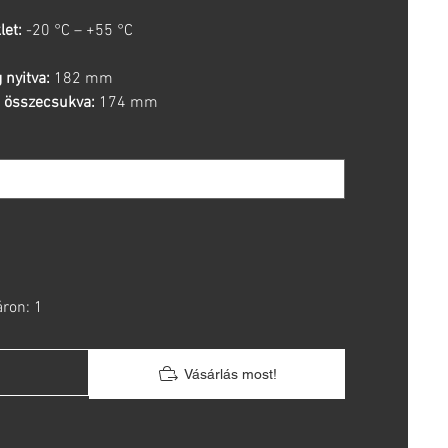
et:
-20 °C – +55 °C
 nyitva:
182 mm
 összecsukva:
174 mm
áron: 1
Vásárlás most!