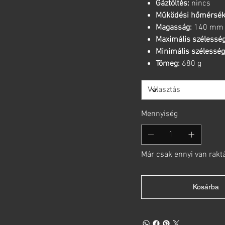
Gáztöltés:
nincs
Működési hőmérsékl
Magasság:
140 mm
Maximális szélesség
Minimális szélesség
Tömeg:
680 g
Mennyiség
Már csak ennyi van rakt
Kosárba