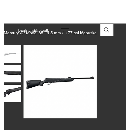
A FEGYVEREK ÉS LŐSZEREK ÁTVÉTELÉHEZ ÜZLETBENI
ENGEDÉLYELLENŐRZÉS SZÜKSÉGES
Izsák vadászbolt
Mercury Air Model 85 - 4,5 mm / .177 cal légpuska