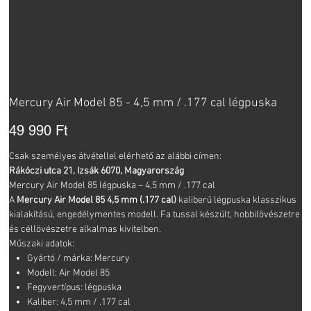
Mercury Air Model 85 - 4,5 mm / .177 cal légpuska
Ár
49 990 Ft
Csak személyes átvétellel elérhető az alábbi címen:
Rákóczi utca 21, Izsák 6070, Magyarország
Mercury Air Model 85 légpuska – 4,5 mm / .177 cal
A
Mercury Air Model 85
4,5 mm (.177 cal)
kaliberű légpuska klasszikus
kialakítású, engedélymentes modell. Fa tussal készült, hobbilövészetre
és céllövészetre alkalmas kivitelben.
Műszaki adatok:
Gyártó / márka: Mercury
Modell: Air Model 85
Fegyvertípus: légpuska
Kaliber: 4,5 mm / .177 cal