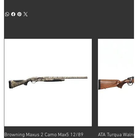
Browning Maxus 2 Camo Max5 12/89
ATA Turqua Walnut