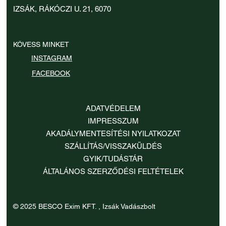
Ár
Ár
Ár
35 900 Ft
35 900 Ft
35 900 Ft
IZSÁK, RÁKÓCZI U. 21, 6070
KÖVESS MINKET
INSTAGRAM
FACEBOOK
ADATVÉDELEM
IMPRESSZUM
AKADÁLYMENTESÍTÉSI NYILATKOZAT
SZÁLLÍTÁS/VISSZAKÜLDÉS
GYIK/TUDÁSTÁR
ÁLTALÁNOS SZERZŐDÉSI FELTÉTELEK
© 2025 BESCO Exim KFT. , Izsák Vadászbolt