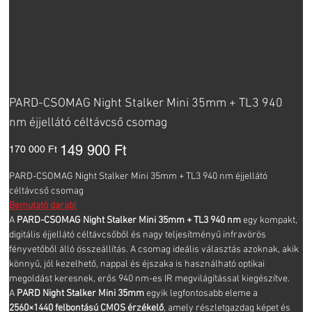
PARD-CSOMAG Night Stalker Mini 35mm + TL3 940
nm éjjellátó céltávcső csomag
Eredeti
Akciós
149 900 Ft
170 000 Ft
ár
ár
PARD-CSOMAG Night Stalker Mini 35mm + TL3 940 nm éjjellátó
céltávcső csomag
Bemutató darab!
A
PARD-CSOMAG Night Stalker Mini 35mm + TL3 940 nm
egy kompakt,
digitális éjjellátó céltávcsőből és nagy teljesítményű infravörös
fényvetőből álló összeállítás. A csomag ideális választás azoknak, akik
könnyű, jól kezelhető, nappal és éjszaka is használható optikai
megoldást keresnek, erős 940 nm-es IR megvilágítással kiegészítve.
A
PARD Night Stalker Mini 35mm
egyik legfontosabb eleme a
2560×1440 felbontású CMOS érzékelő
, amely részletgazdag képet és