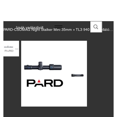
A FEGYVEREK ÉS LŐSZEREK ÁTVÉTELÉHEZ ÜZLETBENI
ENGEDÉLYELLENŐRZÉS SZÜKSÉGES
Izsák vadászbolt
PARD-CSOMAG Night Stalker Mini 35mm + TL3 940 nm éjjellátó céltávcső csomag