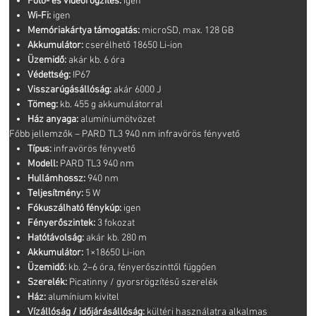
Fotó- és videórögzítés:
igen
Wi-Fi:
igen
Memóriakártya támogatás:
microSD, max. 128 GB
Akkumulátor:
cserélhető 18650 Li-ion
Üzemidő:
akár kb. 6 óra
Védettség:
IP67
Visszarúgásállóság:
akár 6000 J
Tömeg:
kb. 455 g akkumulátorral
Ház anyaga:
alumíniumötvözet
Főbb jellemzők – PARD TL3 940 nm infravörös fényvető
Típus:
infravörös fényvető
Modell:
PARD TL3 940 nm
Hullámhossz:
940 nm
Teljesítmény:
5 W
Fókuszálható fénykúp:
igen
Fényerőszintek:
3 fokozat
Hatótávolság:
akár kb. 280 m
Akkumulátor:
1×18650 Li-ion
Üzemidő:
kb. 2–6 óra, fényerőszinttől függően
Szerelék:
Picatinny / gyorsrögzítésű szerelék
Ház:
alumínium kivitel
Vízállóság / időjárásállóság:
kültéri használatra alkalmas