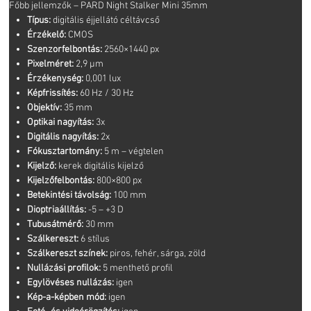
Főbb jellemzők – PARD Night Stalker Mini 35mm
Típus:
digitális éjjellátó céltávcső
Érzékelő:
CMOS
Szenzorfelbontás:
2560×1440 px
Pixelméret:
2,9 μm
Érzékenység:
0,001 lux
Képfrissítés:
60 Hz / 30 Hz
Objektív:
35 mm
Optikai nagyítás:
3x
Digitális nagyítás:
2x
Fókusztartomány:
5 m – végtelen
Kijelző:
kerek digitális kijelző
Kijelzőfelbontás:
800×800 px
Betekintési távolság:
100 mm
Dioptriaállítás:
-5 – +3 D
Tubusátmérő:
30 mm
Szálkereszt:
6 stílus
Szálkereszt színek:
piros, fehér, sárga, zöld
Nullázási profilok:
5 menthető profil
Egylövéses nullázás:
igen
Kép-a-képben mód:
igen