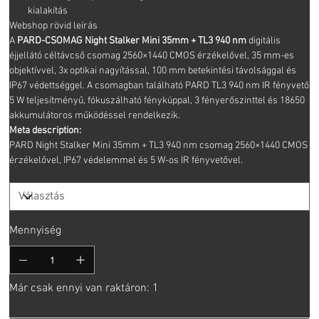
kialakítás
Webshop rövid leírás
A
PARD-CSOMAG Night Stalker Mini 35mm + TL3 940 nm
digitális
éjjellátó céltávcső csomag 2560×1440 CMOS érzékelővel, 35 mm-es
objektívvel, 3x optikai nagyítással, 100 mm betekintési távolsággal és
IP67 védettséggel. A csomagban található PARD TL3 940 nm IR fényvető
5 W teljesítményű, fókuszálható fénykúppal, 3 fényerőszinttel és 18650
akkumulátoros működéssel rendelkezik.
Meta description:
PARD Night Stalker Mini 35mm + TL3 940 nm csomag 2560×1440 CMOS
érzékelővel, IP67 védelemmel és 5 W-os IR fényvetővel.
Mennyiség
Már csak ennyi van raktáron: 1