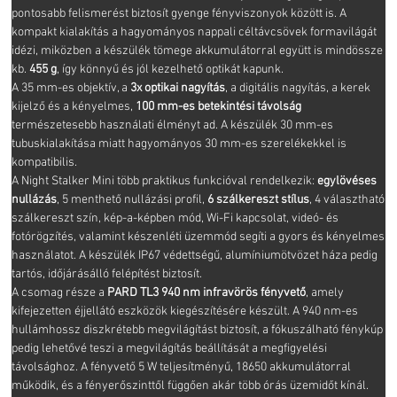
pontosabb felismerést biztosít gyenge fényviszonyok között is. A
kompakt kialakítás a hagyományos nappali céltávcsövek formavilágát
idézi, miközben a készülék tömege akkumulátorral együtt is mindössze
kb.
455 g
, így könnyű és jól kezelhető optikát kapunk.
A 35 mm-es objektív, a
3x optikai nagyítás
, a digitális nagyítás, a kerek
kijelző és a kényelmes,
100 mm-es betekintési távolság
természetesebb használati élményt ad. A készülék 30 mm-es
tubuskialakítása miatt hagyományos 30 mm-es szerelékekkel is
kompatibilis.
A Night Stalker Mini több praktikus funkcióval rendelkezik:
egylövéses
nullázás
, 5 menthető nullázási profil,
6 szálkereszt stílus
, 4 választható
szálkereszt szín, kép-a-képben mód, Wi-Fi kapcsolat, videó- és
fotórögzítés, valamint készenléti üzemmód segíti a gyors és kényelmes
használatot. A készülék IP67 védettségű, alumíniumötvözet háza pedig
tartós, időjárásálló felépítést biztosít.
A csomag része a
PARD TL3 940 nm infravörös fényvető
, amely
kifejezetten éjjellátó eszközök kiegészítésére készült. A 940 nm-es
hullámhossz diszkrétebb megvilágítást biztosít, a fókuszálható fénykúp
pedig lehetővé teszi a megvilágítás beállítását a megfigyelési
távolsághoz. A fényvető 5 W teljesítményű, 18650 akkumulátorral
működik, és a fényerőszinttől függően akár több órás üzemidőt kínál.