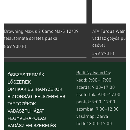
Browning Maxus 2 Camo Max5 12/89
ATA Turqua Walnut
félautomata sörétes puska
vadász golyós pus
csővel
Ár
859 900 Ft
Ár
349 990 Ft
Bolti Nyitvatartás
:
ÖSSZES TERMÉK
kedd: 9:00–17:00
LŐSZEREK
szerda: 9:00–17:00
OPTIKÁK ÉS IRÁNYZÉKOK
csütörtök: 9:00–17:00
BIZTONSÁGI FELSZERELÉS
péntek: 9:00–17:00
TARTOZÉKOK
szombat: 9:00–12:00
VADÁSZRUHÁZAT
vasárnap: Zárva
FEGYVERÁPOLÁS
hétfő13:00–17:00
VADÁSZ FELSZERELÉS