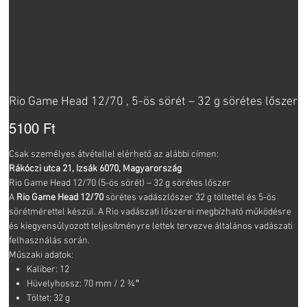
Rio Game Head 12/70 , 5-ös sörét – 32 g sörétes lőszer
Ár
5100 Ft
Csak személyes átvétellel elérhető az alábbi címen:
Rákóczi utca 21, Izsák 6070, Magyarország
Rio Game Head 12/70 (5-ös sörét) – 32 g sörétes lőszer
A
Rio Game Head 12/70
sörétes vadászlőszer 32 g töltettel és 5-ös
sörétmérettel készül. A Rio vadászati lőszerei megbízható működésre
és kiegyensúlyozott teljesítményre lettek tervezve általános vadászati
felhasználás során.
Műszaki adatok:
Kaliber: 12
Hüvelyhossz: 70 mm / 2 ¾″
Töltet: 32 g