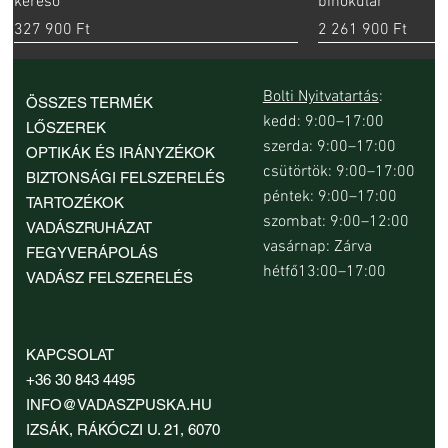
kereső
binokulár
Ár
Ár
327 900 Ft
2 261 900 Ft
új
Bolti Nyitvatartás
:
ÖSSZES TERMÉK
kedd: 9:00–17:00
LŐSZEREK
szerda: 9:00–17:00
OPTIKÁK ÉS IRÁNYZÉKOK
csütörtök: 9:00–17:00
BIZTONSÁGI FELSZERELÉS
péntek: 9:00–17:00
TARTOZÉKOK
szombat: 9:00–12:00
VADÁSZRUHÁZAT
vasárnap: Zárva
FEGYVERÁPOLÁS
hétfő13:00–17:00
VADÁSZ FELSZERELÉS
Nocpix Nite D70R digitális éjjellátó
Beretta Mobilchoke 1/2 M szűkítés 12-es
Beretta Optima-Choke HP Modified
Beretta FULL Mobil Choke szűkítés 12-es
Beretta olajozott mikroszálas
Beretta Neo Cheek Rest pofadék
Browning Invector-DS Clay Burner 3/4
InfiRay Mate MAH5
Beretta Mobilchoke
Beretta Mobilchoke
TrustFire LED vad
Beretta Barrel Res
Browning Invector
Browning Invector-
KAPCSOLAT
céltávcső
kaliberhez
szűkítés 12-es kaliberhez
kaliberhez
fegyverápoló kendő
IM szűkítés / szűkítő 12-es kaliberhez
kaliberhez
es kaliberhez
Cylinder szűkítés /
/ 12-es szűkítő (ch
Ár
Ár
Ár
Ár
+36 30 843 4495
16 690 Ft
599 900 Ft
64 900 Ft
11 950 Ft
kaliberhez
Ár
Ár
Ár
Ár
Ár
Ár
Ár
Ár
Ár
374 900 Ft
11 500 Ft
17 600 Ft
11 500 Ft
4290 Ft
28 990 Ft
11 500 Ft
11 500 Ft
28 990 Ft
INFO@VADASZPUSKA.HU
Ár
28 990 Ft
IZSÁK, RÁKÓCZI U. 21, 6070