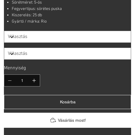
Sörétméret: 5-ös
Fegyvertípus: sörétes puska
Kiszerelés: 25 db
Gyártó / márka: Rio
Mennyiség
Kosárba
Vásárlás most!