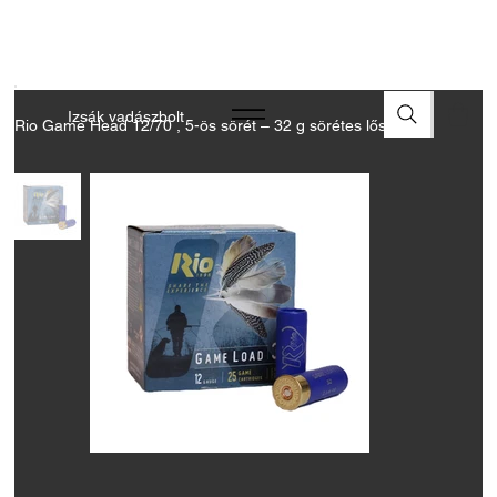
A FEGYVEREK ÉS LŐSZEREK ÁTVÉTELÉHEZ ÜZLETBENI
ENGEDÉLYELLENŐRZÉS SZÜKSÉGES
Izsák vadászbolt
Rio Game Head 12/70 , 5-ös sörét – 32 g sörétes lőszer