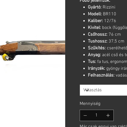
Főbb jellemzők:
Gyártó:
Rizzini
Modell:
BR110
Kaliber:
12/76
Kivitel:
bock (függől
Csőhossz:
76 cm
Tushossz:
37,5 cm
Szűkítés:
cserélhető
Anyag:
acél cső és t
Tus:
fa tus, ergonom
Irányzék:
gyöngy irá
Felhasználás:
vadász
Mennyiség
Már csak ennyi van rakt