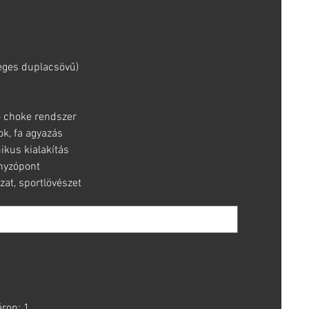
eges duplacsövű)
 choke rendszer
ok, fa agyazás
ikus kialakítás
nyzópont
at, sportlövészet
áron: 1