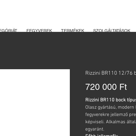
K ÉS LŐSZEREK ÁTVÉTELÉHEZ ÜZLETBENI ENGEDÉLYELLENŐRZÉ
EGÓRIÁT
FEGYVEREK
TERMÉKEK
SZOLGÁLTATÁSOK
Rizzini BR110 12/76 
Ár
720 000 Ft
Rizzini BR110 bock típu
Olasz gyártású, modern 
fegyverekre jellemző p
képviseli. Alkalmas álta
egyaránt.