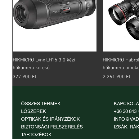
Gyorsnézet
Gy
HIKMICRO Lynx LH15 3.0 kézi
HIKMICRO Habro
hőkamera kereső
hőkamera binoku
Ár
Ár
327 900 Ft
2 261 900 Ft
ÖSSZES TERMÉK
KAPCSOLA
LŐSZEREK
+36 30 843 
OPTIKÁK ÉS IRÁNYZÉKOK
INFO@VAD
BIZTONSÁGI FELSZERELÉS
IZSÁK, RÁK
TARTOZÉKOK