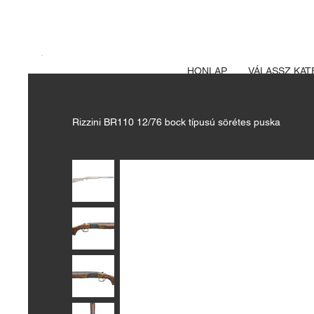
A FEGYVERE
Izsák vadászbolt
HONLAP
VÁLASSZ KAT
Rizzini BR110 12/76 bock típusú sörétes puska