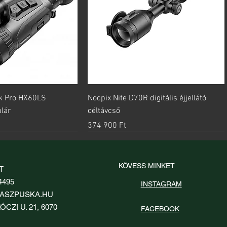
orsnézet
Gyorsnézet
k Pro HX60LS
Nocpix Nite D70R digitális éjjellátó
lár
céltávcső
Ár
374 900 Ft
új
KÖVESS MINKET
T
4495
INSTAGRAM
ASZPUSKA.HU
ÓCZI U. 21, 6070
FACEBOOK