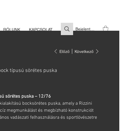
S SZÜKSÉGES
Bejelentkezés
RÓLUNK
KAPCSOLAT
Előző
Következő
bock típusú sörétes puska
sú sörétes puska – 12/76
kialakítású bocksörétes puska, amely a Rizzini
recíz megmunkálást és megbízható konstrukciót
lános vadászati felhasználásra és sportlövészetre