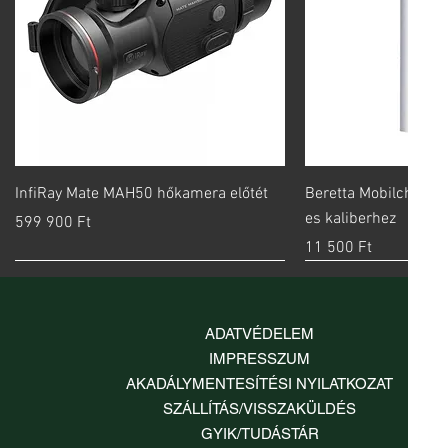
Gyorsnézet
Gyorsn
InfiRay Mate MAH50 hőkamera előtét
Beretta Mobilchoke 
es kaliberhez
Ár
599 900 Ft
Ár
11 500 Ft
ADATVÉDELEM
IMPRESSZUM
AKADÁLYMENTESÍTÉSI NYILATKOZAT
SZÁLLÍTÁS/VISSZAKÜLDÉS
GYIK/TUDÁSTÁR