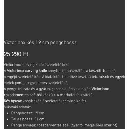
Victorinox kés 19 cm pengehossz
Ár
25 290 Ft
Victorinox carving knife (szeletelő kés)
A
Victorinox carving knife
konyhai felhasználásra készült, hosszú
pengéjű szeletelő kés. A kialakítás lehetővé teszi sültek, húsok és egyéb
ételek pontos, egyenletes szeletelését.
A penge felirata és a gyártói garanciakártya alapján
Victorinox
rozsdamentes acélból
készült. A markolat fa kivitelű.
Kés típusa:
konyhakés / szeletelő (carving knife)
Műszaki adatok:
Pengehossz: 19 cm
Teljes hossz: 31 cm
Penge anyaga: rozsdamentes acél (gyártói megjelölés szerint)