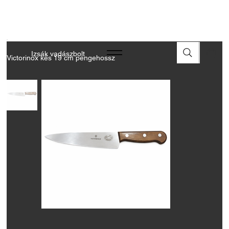
A FEGYVEREK ÉS LŐSZEREK ÁTVÉTELÉHEZ ÜZLETBENI
ENGEDÉLYELLENŐRZÉS SZÜKSÉGES
Izsák vadászbolt
Victorinox kés 19 cm pengehossz