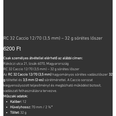
RC 32 Caccio 12/70 (3,5 mm) – 32 g sörétes lőszer
Ár
6200 Ft
Csak személyes átvétellel elérhető az alábbi címen:
Rákóczi utca 21, Izsák 6070, Magyarország
RC 32 Caccio 12/70 (3,5 mm) – 32 g sörétes lőszer
Az
RC 32 Caccio 12/70 (3,5 mm)
hagyományos sörétes vadászlőszer
32
g
töltettel és
3,5 mm (2-es)
sörétmérettel. A Caccio sorozat
kiegyensúlyozott teljesítményt és megbízható működést biztosít,
vadászati felhasználásra tervezve.
Műszaki adatok:
Kaliber:
12
Hüvelyhossz:
70 mm / 2 ¾″
Töltet:
32 g