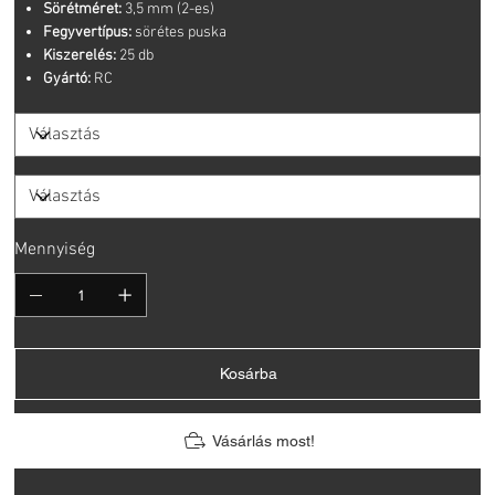
Sörétméret:
3,5 mm (2-es)
Fegyvertípus:
sörétes puska
Kiszerelés:
25 db
Gyártó:
RC
Mennyiség
Kosárba
Vásárlás most!