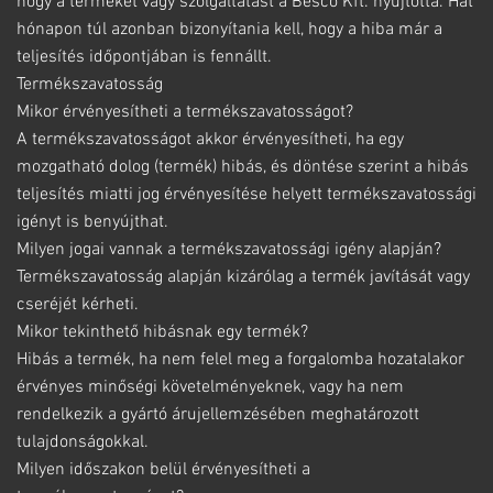
hogy a terméket vagy szolgáltatást a Besco Kft. nyújtotta. Hat
hónapon túl azonban bizonyítania kell, hogy a hiba már a
teljesítés időpontjában is fennállt.
Termékszavatosság
Mikor érvényesítheti a termékszavatosságot?
A termékszavatosságot akkor érvényesítheti, ha egy
mozgatható dolog (termék) hibás, és döntése szerint a hibás
teljesítés miatti jog érvényesítése helyett termékszavatossági
igényt is benyújthat.
Milyen jogai vannak a termékszavatossági igény alapján?
Termékszavatosság alapján kizárólag a termék javítását vagy
cseréjét kérheti.
Mikor tekinthető hibásnak egy termék?
Hibás a termék, ha nem felel meg a forgalomba hozatalakor
érvényes minőségi követelményeknek, vagy ha nem
rendelkezik a gyártó árujellemzésében meghatározott
tulajdonságokkal.
Milyen időszakon belül érvényesítheti a