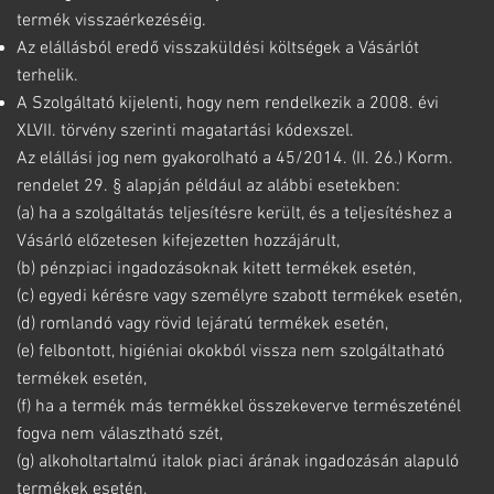
termék visszaérkezéséig.
Az elállásból eredő visszaküldési költségek a Vásárlót
terhelik.
A Szolgáltató kijelenti, hogy nem rendelkezik a 2008. évi
XLVII. törvény szerinti magatartási kódexszel.
Az elállási jog nem gyakorolható a 45/2014. (II. 26.) Korm.
rendelet 29. § alapján például az alábbi esetekben:
(a) ha a szolgáltatás teljesítésre került, és a teljesítéshez a
Vásárló előzetesen kifejezetten hozzájárult,
(b) pénzpiaci ingadozásoknak kitett termékek esetén,
(c) egyedi kérésre vagy személyre szabott termékek esetén,
(d) romlandó vagy rövid lejáratú termékek esetén,
(e) felbontott, higiéniai okokból vissza nem szolgáltatható
termékek esetén,
(f) ha a termék más termékkel összekeverve természeténél
fogva nem választható szét,
(g) alkoholtartalmú italok piaci árának ingadozásán alapuló
termékek esetén,