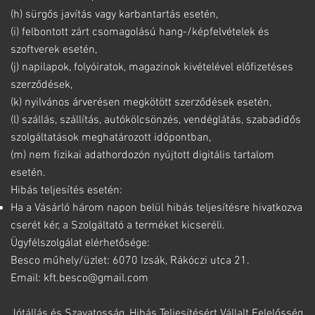
(h) sürgős javítás vagy karbantartás esetén,
(i) felbontott zárt csomagolású hang-/képfelvételek és
szoftverek esetén,
(j) napilapok, folyóiratok, magazinok kivételével előfizetéses
szerződések,
(k) nyilvános árverésen megkötött szerződések esetén,
(l) szállás, szállítás, autókölcsönzés, vendéglátás, szabadidős
szolgáltatások meghatározott időpontban,
(m) nem fizikai adathordozón nyújtott digitális tartalom
esetén.
Hibás teljesítés esetén:
Ha a Vásárló három napon belül hibás teljesítésre hivatkozva
cserét kér, a Szolgáltató a terméket kicseréli.
Ügyfélszolgálat elérhetősége:
Besco műhely/üzlet: 6070 Izsák, Rákóczi utca 21.
Email: kft.besco@gmail.com
Jótállás és Szavatosság, Hibás Teljesítésért Vállalt Felelősség