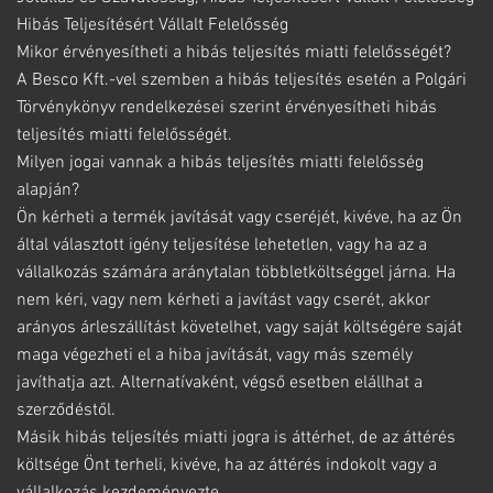
Hibás Teljesítésért Vállalt Felelősség
Mikor érvényesítheti a hibás teljesítés miatti felelősségét?
A Besco Kft.-vel szemben a hibás teljesítés esetén a Polgári
Törvénykönyv rendelkezései szerint érvényesítheti hibás
teljesítés miatti felelősségét.
Milyen jogai vannak a hibás teljesítés miatti felelősség
alapján?
Ön kérheti a termék javítását vagy cseréjét, kivéve, ha az Ön
által választott igény teljesítése lehetetlen, vagy ha az a
vállalkozás számára aránytalan többletköltséggel járna. Ha
nem kéri, vagy nem kérheti a javítást vagy cserét, akkor
arányos árleszállítást követelhet, vagy saját költségére saját
maga végezheti el a hiba javítását, vagy más személy
javíthatja azt. Alternatívaként, végső esetben elállhat a
szerződéstől.
Másik hibás teljesítés miatti jogra is áttérhet, de az áttérés
költsége Önt terheli, kivéve, ha az áttérés indokolt vagy a
vállalkozás kezdeményezte.