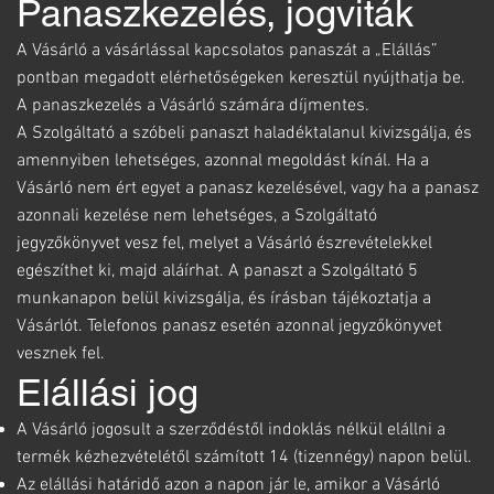
Panaszkezelés, jogviták
A Vásárló a vásárlással kapcsolatos panaszát a „Elállás”
pontban megadott elérhetőségeken keresztül nyújthatja be.
A panaszkezelés a Vásárló számára díjmentes.
A Szolgáltató a szóbeli panaszt haladéktalanul kivizsgálja, és
amennyiben lehetséges, azonnal megoldást kínál. Ha a
Vásárló nem ért egyet a panasz kezelésével, vagy ha a panasz
azonnali kezelése nem lehetséges, a Szolgáltató
jegyzőkönyvet vesz fel, melyet a Vásárló észrevételekkel
egészíthet ki, majd aláírhat. A panaszt a Szolgáltató 5
munkanapon belül kivizsgálja, és írásban tájékoztatja a
Vásárlót. Telefonos panasz esetén azonnal jegyzőkönyvet
vesznek fel.
Elállási jog
A Vásárló jogosult a szerződéstől indoklás nélkül elállni a
termék kézhezvételétől számított 14 (tizennégy) napon belül.
Az elállási határidő azon a napon jár le, amikor a Vásárló