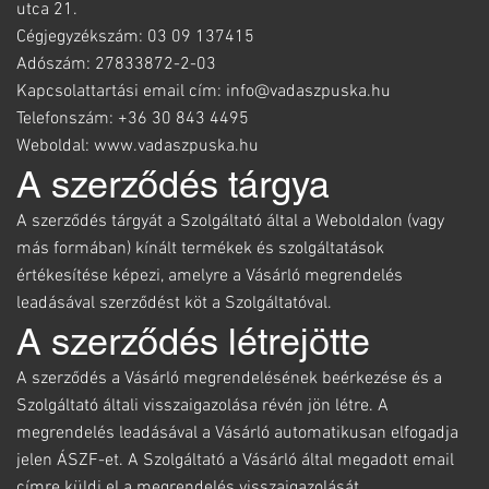
utca 21.
Cégjegyzékszám: 03 09 137415
Adószám: 27833872-2-03
Kapcsolattartási email cím: info@vadaszpuska.hu
Telefonszám: +36 30 843 4495
Weboldal: www.vadaszpuska.hu
A szerződés tárgya
A szerződés tárgyát a Szolgáltató által a Weboldalon (vagy
más formában) kínált termékek és szolgáltatások
értékesítése képezi, amelyre a Vásárló megrendelés
leadásával szerződést köt a Szolgáltatóval.
A szerződés létrejötte
A szerződés a Vásárló megrendelésének beérkezése és a
Szolgáltató általi visszaigazolása révén jön létre. A
megrendelés leadásával a Vásárló automatikusan elfogadja
jelen ÁSZF-et. A Szolgáltató a Vásárló által megadott email
címre küldi el a megrendelés visszaigazolását.