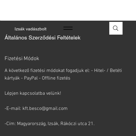
A FEGYVEREK ÉS LŐSZEREK ÁTVÉTELÉHEZ ÜZLETBENI
ENGEDÉLYELLENŐRZÉS SZÜKSÉGES
Izsák vadászbolt
Általános Szerződési Feltételek
Fizetési Módok
A következő fizetési módokat fogadjuk el: - Hitel- / Betéti
kártyák - PayPal - Offline fizetés
Lépjen kapcsolatba velünk!
-E-mail: kft.besco@gmail.com
-Cím: Magyarország, Izsák, Rákóczi utca 21.