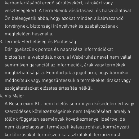
karbantartásából eredő sérülésekért, károkért vagy
veszteségekért. A termékeink vásárlásával és használatával
Ön beleegyezik abba, hogy azokat minden alkalmazandó
törvénynek, biztonsági irányelvnek és szabályozásnak
megfelelően használja.
Termék Elérhetőség és Pontosság
Bár igyekszünk pontos és naprakész információkat
biztosítani a weboldalunkon, a [Webáruház neve] nem vállal
semmilyen garanciát az információk, árak vagy termékek
megbízhatóságára. Fenntartjuk a jogot arra, hogy bármikor
módosítsuk vagy megszüntessük a termékeket, árakat vagy
szolgáltatásokat előzetes értesítés nélkül.
Vis Maior
A Besco exim Kft. nem felelős semmilyen késedelemért vagy
szerződéses kötelezettségeinek nem teljesítéséért, amely a
tőlünk független események következménye, ideértve, de
nem kizárólagosan, természeti katasztrófákat, kormányzati
korlátozásokat, természeti katasztrófákat, terrorizmust,