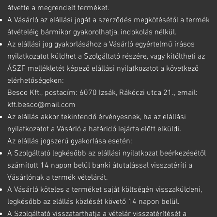
átvette a megrendelt terméket.
A Vásárló az elállási jogát a szerződés megkötésétől a termék
átvételéig bármikor gyakorolhatja, indokolás nélkül.
Az elállási jog gyakorlásához a Vásárló egyértelmű írásos
nyilatkozatot küldhet a Szolgáltató részére, vagy kitöltheti az
ÁSZF mellékletét képező elállási nyilatkozatot a következő
elérhetőségeken:
Besco Kft., postacím: 6070 Izsák, Rákóczi utca 21., email:
kft.besco@mail.com
Az elállás akkor tekintendő érvényesnek, ha az elállási
nyilatkozatot a Vásárló a határidő lejárta előtt elküldi.
Az elállás jogszerű gyakorlása esetén:
A Szolgáltató legkésőbb az elállási nyilatkozat beérkezésétől
számított 14 napon belül banki átutalással visszatéríti a
Vásárlónak a termék vételárát.
A Vásárló köteles a terméket saját költségén visszaküldeni,
legkésőbb az elállás közlését követő 14 napon belül.
A Szolgáltató visszatarthatja a vételár visszatérítését a