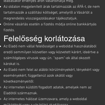
leadásakor érvényes áron vásárolhatja meg.
Az oldalon megjelenített árak tartalmazzák az ÁFÁ-t, de nem
tartalmazzák a szállítási költséget, amelyről a Vásárlót a
megrendelés visszaigazolásakor tájékoztatjuk.
Online vásárlás esetén a fizetés módja online bankkártyás
fizetés.
Felelősség korlátozása
Az Eladó nem vállal felelősséget a weboldal használatából
eredő semmilyen közvetlen vagy közvetett kárért, ideértve a
számítógépes vírusok vagy ún. "spam"-ek által okozott
károkat is.
Az Eladó nem felel az alábbi körülményekért, tényekért vagy
eseményekért, függetlenül azok okától vagy
következményeitől:
Az interneten küldött/fogadott adatok, amelyek nem az
Eladótól származnak.
Az internetes hálózat üzemzavara, amely a weboldal
működését vagy a vásárlást akadályozza.