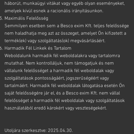
háborút, munkaügyi vitákat vagy egyéb olyan eseményeket,
amelyek kívül esnek a racionális irányításunkon.
Maximális Felelősség
Semmilyen esetben sem a Besco exim Kft. teljes felelőssége
nem haladhatja meg azt az összeget, amelyet Ön kifizetett a
termék(ek) vagy szolgáltatás(ok) megvásárlásáért.
Harmadik Fél Linkek és Tartalom
Weboldalunk harmadik fél weboldalakra vagy tartalomra
mutathat. Nem kontrolláljuk, nem támogatjuk és nem
vállalunk felelősséget a harmadik fél weboldalak vagy
szolgáltatások pontosságáért, jogszerűségéért vagy
tartalmáért. Harmadik fél weboldalak látogatása esetén Ön
saját felelősségére jár el, és a Besco exim Kft. nem vállal
felelősséget a harmadik fél weboldalak vagy szolgáltatások
használatából eredő károkért vagy veszteségekért.
Utoljára szerkesztve: 2025.04.30.