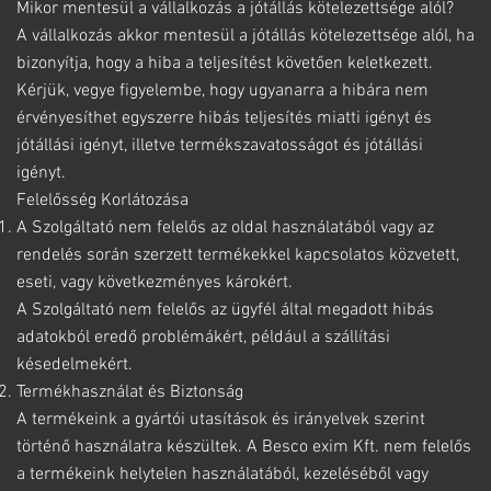
Mikor mentesül a vállalkozás a jótállás kötelezettsége alól?
A vállalkozás akkor mentesül a jótállás kötelezettsége alól, ha
bizonyítja, hogy a hiba a teljesítést követően keletkezett.
Kérjük, vegye figyelembe, hogy ugyanarra a hibára nem
érvényesíthet egyszerre hibás teljesítés miatti igényt és
jótállási igényt, illetve termékszavatosságot és jótállási
igényt.
Felelősség Korlátozása
A Szolgáltató nem felelős az oldal használatából vagy az
rendelés során szerzett termékekkel kapcsolatos közvetett,
eseti, vagy következményes károkért.
A Szolgáltató nem felelős az ügyfél által megadott hibás
adatokból eredő problémákért, például a szállítási
késedelmekért.
Termékhasználat és Biztonság
A termékeink a gyártói utasítások és irányelvek szerint
történő használatra készültek. A Besco exim Kft. nem felelős
a termékeink helytelen használatából, kezeléséből vagy