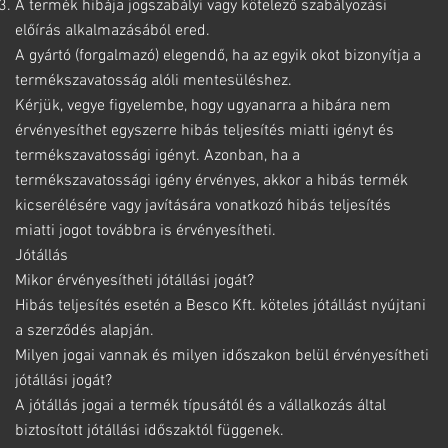
A termék hibája jogszabályi vagy kötelező szabályozási
előírás alkalmazásából ered.
A gyártó (forgalmazó) elegendő, ha az egyik okot bizonyítja a
termékszavatosság alóli mentesüléshez.
Kérjük, vegye figyelembe, hogy ugyanarra a hibára nem
érvényesíthet egyszerre hibás teljesítés miatti igényt és
termékszavatossági igényt. Azonban, ha a
termékszavatossági igény érvényes, akkor a hibás termék
kicserélésére vagy javítására vonatkozó hibás teljesítés
miatti jogot továbbra is érvényesítheti.
Jótállás
Mikor érvényesítheti jótállási jogát?
Hibás teljesítés esetén a Besco Kft. köteles jótállást nyújtani
a szerződés alapján.
Milyen jogai vannak és milyen időszakon belül érvényesítheti
jótállási jogát?
A jótállás jogai a termék típusától és a vállalkozás által
biztosított jótállási időszaktól függenek.