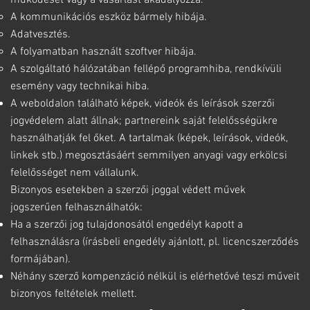
A kommunikációs eszköz bármely hibája.
Adatvesztés.
A folyamatban használt szoftver hibája.
A szolgáltató hálózatában fellépő programhiba, rendkívüli
esemény vagy technikai hiba.
A weboldalon található képek, videók és leírások szerzői
jogvédelem alatt állnak; partnereink saját felelősségükre
használhatják fel őket. A tartalmak (képek, leírások, videók,
linkek stb.) megosztásáért semmilyen anyagi vagy erkölcsi
felelősséget nem vállalunk.
Bizonyos esetekben a szerzői joggal védett művek
jogszerűen felhasználhatók:
Ha a szerzői jog tulajdonosától engedélyt kapott a
felhasználásra (írásbeli engedély ajánlott, pl. licencszerződés
formájában).
Néhány szerző kompenzáció nélkül is elérhetővé teszi műveit
bizonyos feltételek mellett.