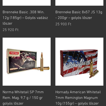
Brenneke Basic .308 Win.
Brenneke Basic 8x57 JS 13g
12g (185gr) – Golyós vadász
- 200gr – golyós lőszer
lőszer
Ár
25 900 Ft
Ár
25 920 Ft
Norma Whitetail SP 7mm
Hornady American Whitetail
Rem. Mag. 9,7 g / 150 gr
7mm Remington Magnum
golyós lőszer
10g (155gr) – golyós lőszer