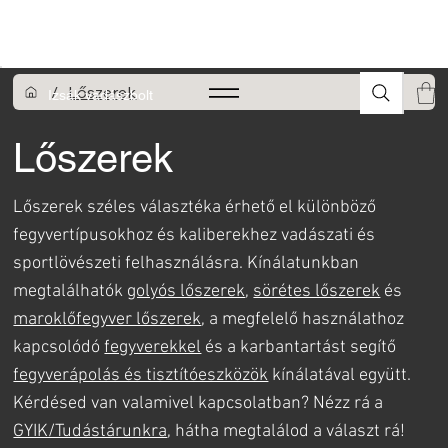
A FEGYVEREK ÉS LŐSZEREK ÁTVÉTELÉHEZ ÜZLETBENI
ENGEDÉLYELLENŐRZÉS SZÜKSÉGES
/
Lőszerek
Izsák vadászbolt
Lőszerek
Lőszerek széles választéka érhető el különböző
fegyvertípusokhoz és kaliberekhez vadászati és
sportlövészeti felhasználásra. Kínálatunkban
megtalálhatók
golyós lőszerek
,
sörétes lőszerek
és
maroklőfegyver lőszerek
, a megfelelő használathoz
kapcsolódó
fegyverekkel
és a karbantartást segítő
fegyverápolás és tisztítóeszközök
kínálatával együtt.
Kérdésed van valamivel kapcsolatban? Nézz rá a
GYIK/Tudástárunkra
, hátha megtalálod a választ rá!