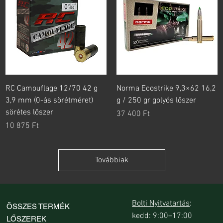
RC Camouflage 12/70 42 g
Norma Ecostrike 9,3×62 16,2
3,9 mm (0-ás sörétméret)
g / 250 gr golyós lőszer
sörétes lőszer
Ár
37 400 Ft
Ár
10 875 Ft
Továbbiak
Bolti Nyitvatartás
:
ÖSSZES TERMÉK
kedd: 9:00–17:00
LŐSZEREK