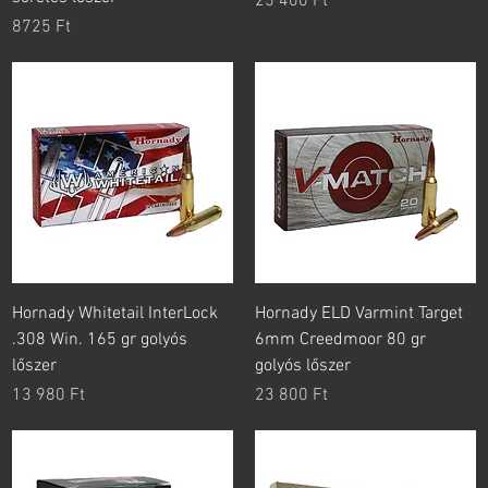
Ár
25 400 Ft
Ár
8725 Ft
Hornady Whitetail InterLock
Hornady ELD Varmint Target
.308 Win. 165 gr golyós
6mm Creedmoor 80 gr
lőszer
golyós lőszer
Ár
Ár
13 980 Ft
23 800 Ft