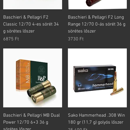
Baschieri & Pellagri F2
Baschieri & Pellagri F2 Long
Classic 12/70 4-es sörét 34
Range 12/70 0-ás sörét 36 g
g sörétes lőszer
sörétes lőszer
Ár
Ár
6875 Ft
3730 Ft
Baschieri & Pellagri MB Dual
Sako Hammerhead .308 Win
Power 12/70 6+3 36 g
180 gr (11,7 g) golyós lőszer
sörétes lőszer