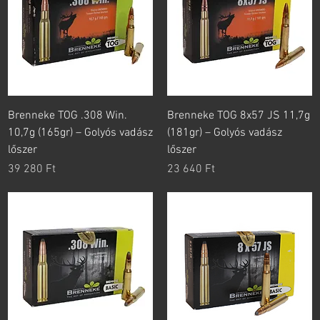
Brenneke TOG .308 Win.
Brenneke TOG 8x57 JS 11,7g
10,7g (165gr) – Golyós vadász
(181gr) – Golyós vadász
lőszer
lőszer
Ár
Ár
39 280 Ft
23 640 Ft