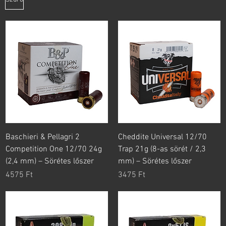
Baschieri & Pellagri 2
Cheddite Universal 12/70
Competition One 12/70 24g
Trap 21g (8-as sörét / 2,3
(2,4 mm) – Sörétes lőszer
mm) – Sörétes lőszer
Ár
Ár
4575 Ft
3475 Ft