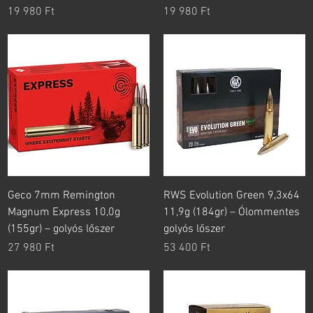
Ár
Ár
19 980 Ft
19 980 Ft
Geco 7mm Remington
RWS Evolution Green 9,3x64
Magnum Express 10,0g
11,9g (184gr) – Ólommentes
(155gr) – golyós lőszer
golyós lőszer
Ár
Ár
27 980 Ft
53 400 Ft