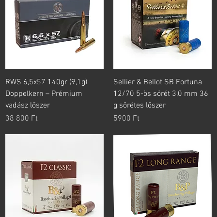
RWS 6,5x57 140gr (9,1g)
Sellier & Bellot SB Fortuna
Doppelkern – Prémium
12/70 5-ös sörét 3,0 mm 36
vadász lőszer
g sörétes lőszer
Ár
Ár
38 800 Ft
5900 Ft