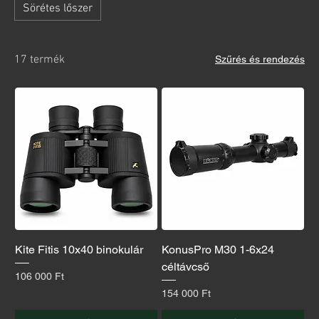
Sörétes lőszer
17 termék
Szűrés és rendezés
Kite Fitis 10x40 binokulár
KonusPro M30 1-6x24
céltávcső
Ár
106 000 Ft
Ár
154 000 Ft