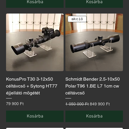
Kosárba
Kosárba
akció
KonusPro T30 3-12x50
Schmidt Bender 2.5-10x50
céltávcső + Sytong HT77
Polar T96 1.BE L7 1cm cw
éjjellátó mögétét
céltávcső
Ár
Szokásos ár
Akciós ár
79 900 Ft
1 050 000 Ft
849 900 Ft
Kosárba
Kosárba