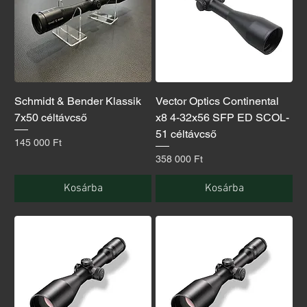
Schmidt & Bender Klassik
Vector Optics Continental
7x50 céltávcső
x8 4-32x56 SFP ED SCOL-
51 céltávcső
Ár
145 000 Ft
Ár
358 000 Ft
Kosárba
Kosárba