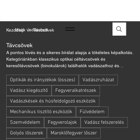
A FEGYVEREK ÉS LŐSZEREK ÁTVÉTELÉHEZ ÜZLETBENI
ENGEDÉLYELLENŐRZÉS SZÜKSÉGES
Izsák vadászbolt
Kezdőlap
Távcsövek
Távcsövek
A pontos lövés és a sikeres bírálat alapja a tökéletes képalkotás.
Kategóriánkban klasszikus optikai céltávcsövek és
keresőtávcsövek (binokulárok) találhatók vadászathoz és
megfigyeléshez. A kiváló fényáteresztéssel és precíz
mechanikával rendelkező céltávcsövek garantálják a stabil
Optikák és irányzékok (összes)
Vadászruházat
célzást, míg a binokulárok részletgazdag képet adnak cserkelés
Vadász kiegészítő
Fegyveralkatrészek
vagy lesvadászat során. Válasszon a Hawke, Konus, Noblex,
Schmidt & Bender, valamint a Hikmicro megbízható optikai
Vadászkések és húsfeldolgozó eszközök
eszközei közül a kompromisszummentes terepi használathoz!
Mechanikus tisztító eszközök
Fülvédelem
Szemvédelem
Fegyverolajok
Vadász felszerelés
Golyós lőszerek
Maroklőfegyver lőszer