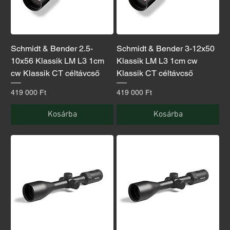
Schmidt & Bender 2.5-
Schmidt & Bender 3-12x50
10x56 Klassik LM L3 1cm
Klassik LM L3 1cm cw
cw Klassik CT céltávcső
Klassik CT céltávcső
Ár
Ár
419 000 Ft
419 000 Ft
Kosárba
Kosárba