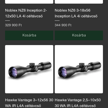
Noblex NZ6 Inception 2-
Noblex NZ6 3-18x56
12x50 LA 4i céltávcső
Inception LA 4i céltávcső
Ár
Ár
329 900 Ft
344 900 Ft
Kosárba
Kosárba
Hawke Vantage 3–12x56 30
Hawke Vantage 2,5–10x50
WA IR L4A céltávcső
30 WA IR L4A céltávcső