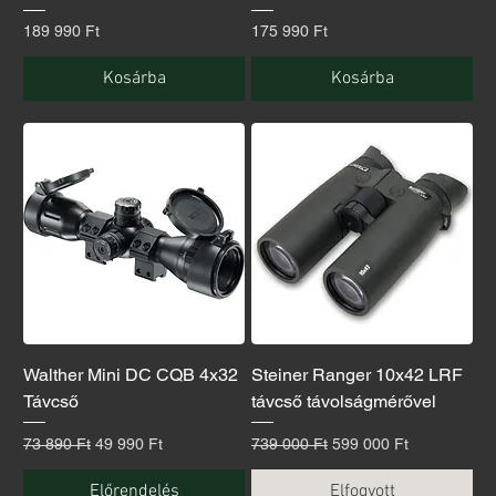
Ár
Ár
189 990 Ft
175 990 Ft
Kosárba
Kosárba
Walther Mini DC CQB 4x32
Steiner Ranger 10x42 LRF
Távcső
távcső távolságmérővel
Szokásos ár
Akciós ár
Szokásos ár
Akciós ár
73 890 Ft
49 990 Ft
739 000 Ft
599 000 Ft
Előrendelés
Elfogyott