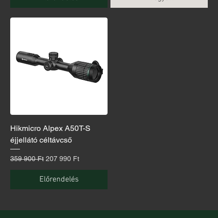
Hikmicro Alpex A50T-S
éjjellátó céltávcső
Szokásos ár
Akciós ár
359 900 Ft
207 990 Ft
Előrendelés