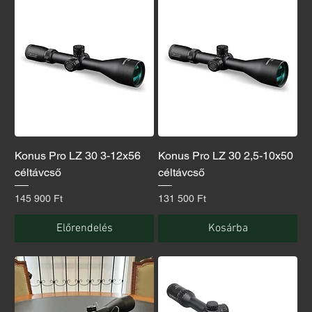
Konus Pro LZ 30 3-12x56
Konus Pro LZ 30 2,5-10x50
céltávcső
céltávcső
Ár
Ár
145 900 Ft
131 500 Ft
Előrendelés
Kosárba