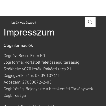
A FEGYVEREK ÉS LŐSZEREK ÁTVÉTELÉHEZ ÜZLETBENI
ENGEDÉLYELLENŐRZÉS SZÜKSÉGES
Izsák vadászbolt
Impresszum
Céginformációk
Cégnév: Besco Exim Kft.
Jogi forma: Korlátolt felelősségű társaság
Székhely: 6070 Izsák, Rákóczi utca 21.
Cégjegyzékszám: 03 09 137415
Adószám: 27833872-2-03
Cégbíróság: Bejegyezte a Kecskeméti Törvényszék
Cégbírósága