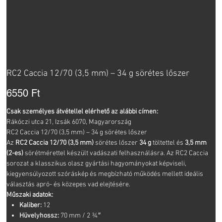
RC2 Caccia 12/70 (3,5 mm) – 34 g sörétes lőszer
Ár
6550 Ft
Csak személyes átvétellel elérhető az alábbi címen:
Rákóczi utca 21, Izsák 6070, Magyarország
RC2 Caccia 12/70 (3,5 mm) – 34 g sörétes lőszer
Az
RC2 Caccia 12/70 (3,5 mm)
sörétes lőszer
34 g
töltettel és
3,5 mm
(2-es)
sörétmérettel készült vadászati felhasználásra. Az RC2 Caccia
sorozat a klasszikus olasz gyártási hagyományokat képviseli,
kiegyensúlyozott szóráskép és megbízható működés mellett ideális
választás apró- és közepes vad elejtésére.
Műszaki adatok:
Kaliber:
12
Hüvelyhossz:
70 mm / 2 ¾″