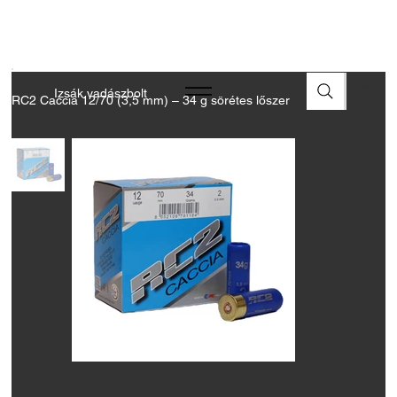
A FEGYVEREK ÉS LŐSZEREK ÁTVÉTELÉHEZ ÜZLETBENI
ENGEDÉLYELLENŐRZÉS SZÜKSÉGES
Izsák vadászbolt
RC2 Caccia 12/70 (3,5 mm) – 34 g sörétes lőszer