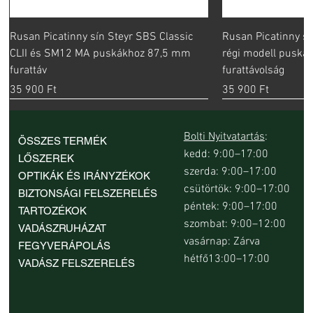
Rusan Picatinny sín Steyr SBS Classic
Rusan Picatinny sí
CLII és SM12 MA puskákhoz 87,5 mm
régi modell pusk
furattáv
furattávolság
Ár
Ár
35 900 Ft
35 900 Ft
Bolti Nyitvatartás
:
ÖSSZES TERMÉK
kedd: 9:00–17:00
LŐSZEREK
szerda: 9:00–17:00
OPTIKÁK ÉS IRÁNYZÉKOK
csütörtök: 9:00–17:00
BIZTONSÁGI FELSZERELÉS
péntek: 9:00–17:00
TARTOZÉKOK
szombat: 9:00–12:00
VADÁSZRUHÁZAT
vasárnap: Zárva
FEGYVERÁPOLÁS
hétfő13:00–17:00
VADÁSZ FELSZERELÉS