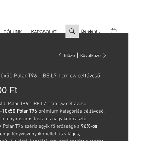
S SZÜKSÉGES
Bejelentkezés
RÓLUNK
KAPCSOLAT
Előző
Következő
0x50 Polar T96 1.BE L7 1cm cw céltávcső
00 Ft
50 Polar T96 1.BE L7 1cm cw céltávcső
-10x50 Polar T96
prémium kategóriás céltávcső,
áló fényhasznosításra és nagy kontrasztú
A Polar T96 széria egyik fő erőssége a
96%-os
enge fényviszonyok mellett is világos,