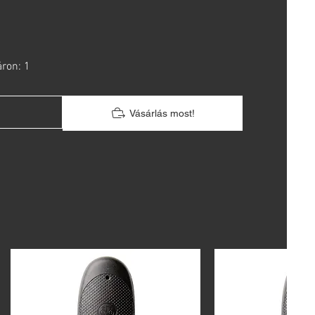
áron: 1
Vásárlás most!