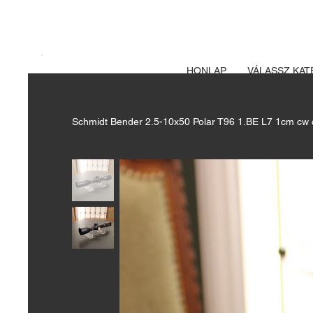
A FEGYVERE
Izsák vadászbolt
HONLAP
VÁLASSZ KAT
Schmidt Bender 2.5-10x50 Polar T96 1.BE L7 1cm cw 