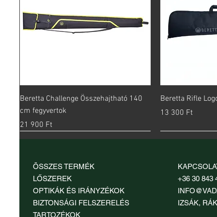
Gyorsnézet
Gy
Beretta Challenge Összehajtható 140
Beretta Rifle Lo
cm fegyvertok
Ár
13 300 Ft
Ár
21 900 Ft
ÖSSZES TERMÉK
KAPCSOLA
LŐSZEREK
+36 30 843 
OPTIKÁK ÉS IRÁNYZÉKOK
INFO@VAD
BIZTONSÁGI FELSZERELÉS
IZSÁK, RÁK
TARTOZÉKOK