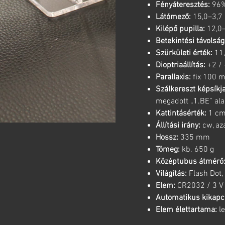
Fényáteresztés:
96
Látómező:
15,0–3,7
Kilépő pupilla:
12,0
Betekintési távolság
Szürkületi érték:
11,
Dioptriaállítás:
+2 / 
Parallaxis:
fix 100 
Szálkereszt képsíkja
megadott „1.BE” ala
Kattintásérték:
1 cm
Állítási irány:
cw, az
Hossz:
335 mm
Tömeg:
kb. 650 g
Középtubus átmérő
Világítás:
Flash Dot,
Elem:
CR2032 / 3 V
Automatikus kikapc
Elem élettartama:
le