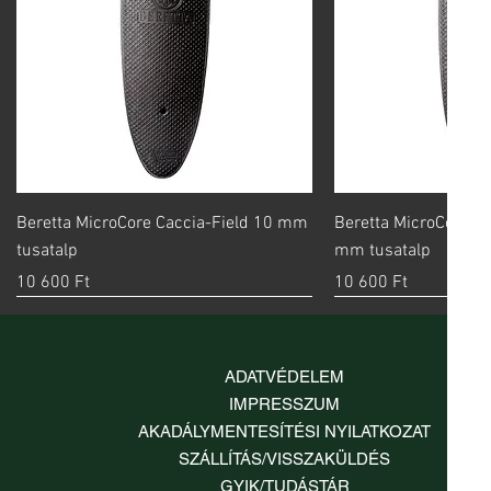
Gyorsnézet
Gyorsn
Beretta MicroCore Caccia-Field 10 mm
Beretta MicroCore S
tusatalp
mm tusatalp
Ár
Ár
10 600 Ft
10 600 Ft
ADATVÉDELEM
IMPRESSZUM
AKADÁLYMENTESÍTÉSI NYILATKOZAT
SZÁLLÍTÁS/VISSZAKÜLDÉS
GYIK/TUDÁSTÁR