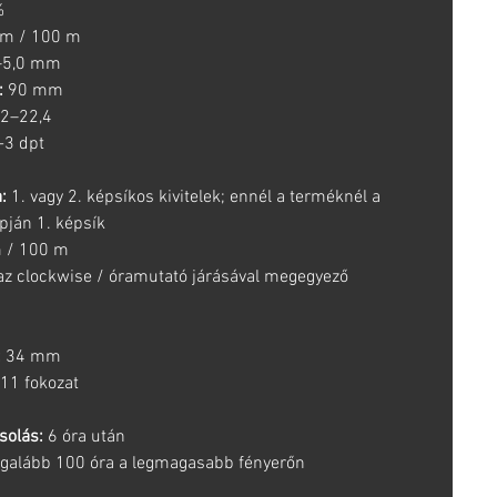
%
 m / 100 m
–5,0 mm
:
90 mm
2–22,4
-3 dpt
m
:
1. vagy 2. képsíkos kivitelek; ennél a terméknél a
pján 1. képsík
 / 100 m
az clockwise / óramutató járásával megegyező
:
34 mm
 11 fokozat
solás:
6 óra után
galább 100 óra a legmagasabb fényerőn