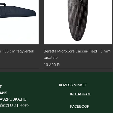
orsnézet
Gyorsnézet
go 135 cm fegyvertok
Beretta MicroCore Caccia-Field 15 mm
tusatalp
Ár
10 600 Ft
KÖVESS MINKET
T
4495
INSTAGRAM
ASZPUSKA.HU
ÓCZI U. 21, 6070
FACEBOOK