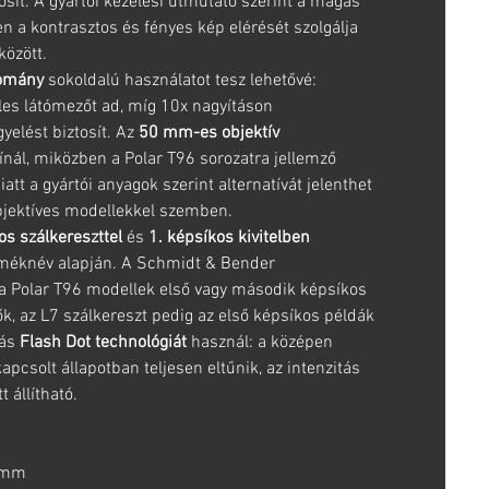
osít. A gyártói kezelési útmutató szerint a magas
en a kontrasztos és fényes kép elérését szolgálja
között.
tomány
sokoldalú használatot tesz lehetővé:
les látómezőt ad, míg 10x nagyításon
yelést biztosít. Az
50 mm-es objektív
ínál, miközben a Polar T96 sorozatra jellemző
tt a gyártói anyagok szerint alternatívát jelenthet
jektíves modellekkel szemben.
os szálkereszttel
és
1. képsíkos kivitelben
rméknév alapján. A Schmidt & Bender
a Polar T96 modellek első vagy második képsíkos
tők, az L7 szálkereszt pedig az első képsíkos példák
tás
Flash Dot technológiát
használ: a középen
apcsolt állapotban teljesen eltűnik, az intenzitás
 állítható.
 mm