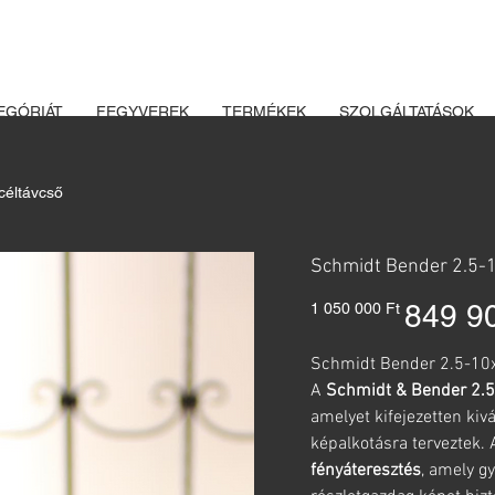
K ÉS LŐSZEREK ÁTVÉTELÉHEZ ÜZLETBENI ENGEDÉLYELLENŐRZÉ
EGÓRIÁT
FEGYVEREK
TERMÉKEK
SZOLGÁLTATÁSOK
céltávcső
Schmidt Bender 2.5-1
Eredeti
Akciós
849 9
1 050 000 Ft
ár
ár
Schmidt Bender 2.5-10x
A
Schmidt & Bender 2.5
amelyet kifejezetten kiv
képalkotásra terveztek. 
fényáteresztés
, amely gy