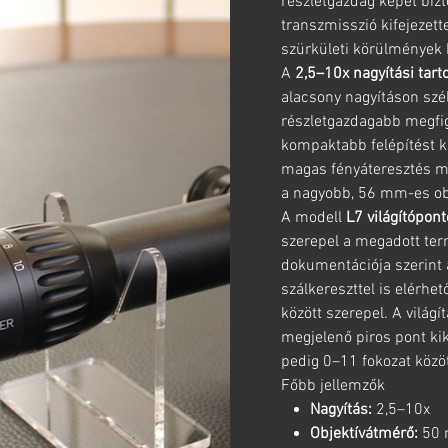
részletgazdag képet bizt
transzmisszió kifejezett
szürkületi körülmények 
A
2,5–10x nagyítási tar
alacsony nagyításon szé
részletgazdagabb megfig
kompaktabb felépítést k
magas fényáteresztés mia
a nagyobb, 56 mm-es ob
A modell
L7 világítópont
szerepel a megadott te
dokumentációja szerint 
szálkereszttel is elérhe
között szerepel. A világí
megjelenő piros pont kik
pedig 0–11 fokozat között
Főbb jellemzők
Nagyítás:
2,5–10x
Objektívátmérő:
50