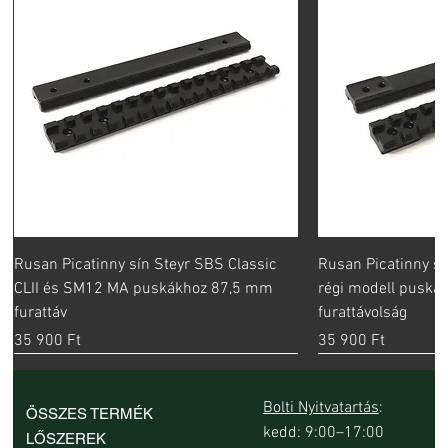
Rusan Picatinny sín Steyr SBS Classic
Rusan Picatinny sí
CLII és SM12 MA puskákhoz 87,5 mm
régi modell pusk
furattáv
furattávolság
Ár
Ár
35 900 Ft
35 900 Ft
Bolti Nyitvatartás
:
ÖSSZES TERMÉK
kedd: 9:00–17:00
LŐSZEREK