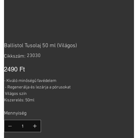
Ballistol Tusolaj 50 ml (Világos)
Cikkszám:
23030
Cikkszám:
23030
Ár
2490 Ft
- Kiváló minőségű favédelem
- Regenerálja és lezárja a pórusokat
Világos szín
Kiszerelés: 50ml
Mennyiség