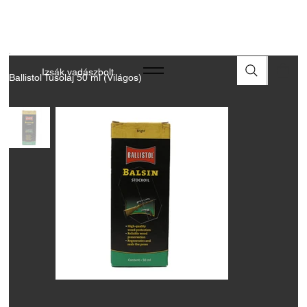
A FEGYVEREK ÉS LŐSZEREK ÁTVÉTELÉHEZ ÜZLETBENI
ENGEDÉLYELLENŐRZÉS SZÜKSÉGES
Izsák vadászbolt
Ballistol Tusolaj 50 ml (Világos)