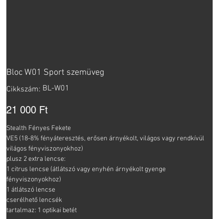
Bloc W01 Sport szemüveg
Cikkszám:
BL-W01
Cikkszám:
BL-
W01
Ár
21 000 Ft
Stealth Fényes Fekete
VE5 (18-8% fényáteresztés, erősen árnyékolt, világos vagy rendkívül
világos fényviszonyokhoz)
plusz 2 extra lencse:
1 citrus lencse (átlátszó vagy enyhén árnyékolt gyenge
fényviszonyokhoz)
1 átlátszó lencse
cserélhető lencsék
tartalmaz: 1 optikai betét