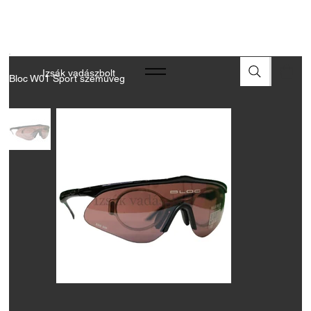
A FEGYVEREK ÉS LŐSZEREK ÁTVÉTELÉHEZ ÜZLETBENI
ENGEDÉLYELLENŐRZÉS SZÜKSÉGES
Izsák vadászbolt
Bloc W01 Sport szemüveg