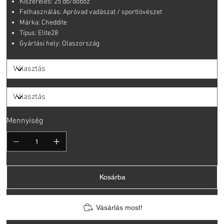
Kiszerelés: 25 db/doboz
Felhasználás: Apróvad vadászat / sportlövészet
Márka: Cheddite
Típus: Elite28
Gyártási hely: Olaszország
Mennyiség
Kosárba
Vásárlás most!