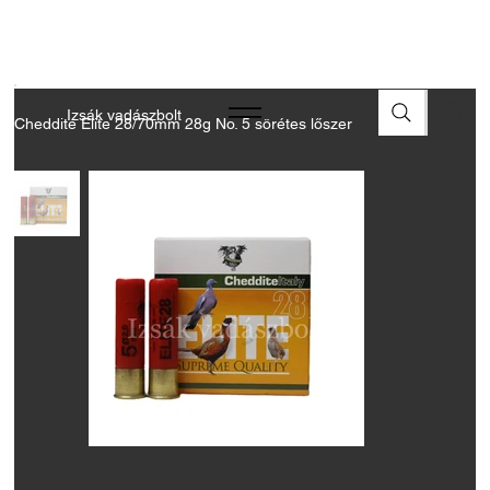
A FEGYVEREK ÉS LŐSZEREK ÁTVÉTELÉHEZ ÜZLETBENI
ENGEDÉLYELLENŐRZÉS SZÜKSÉGES
Izsák vadászbolt
Cheddite Elite 28/70mm 28g No. 5 sörétes lőszer