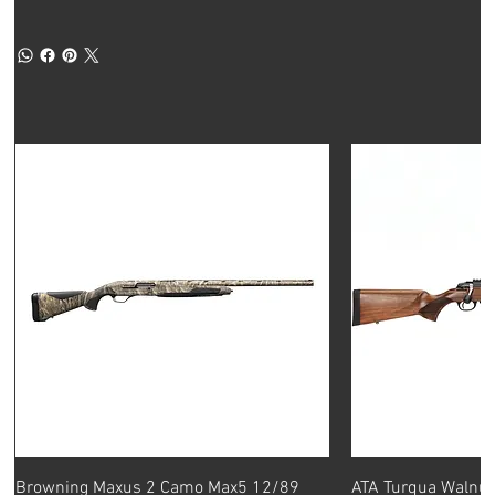
Browning Maxus 2 Camo Max5 12/89
ATA Turqua Walnut