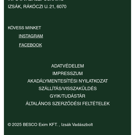
Ár
Ár
Ár
35 900 Ft
35 900 Ft
35 900 Ft
IZSÁK, RÁKÓCZI U. 21, 6070
KÖVESS MINKET
INSTAGRAM
FACEBOOK
ADATVÉDELEM
IMPRESSZUM
AKADÁLYMENTESÍTÉSI NYILATKOZAT
SZÁLLÍTÁS/VISSZAKÜLDÉS
GYIK/TUDÁSTÁR
ÁLTALÁNOS SZERZŐDÉSI FELTÉTELEK
© 2025 BESCO Exim KFT. , Izsák Vadászbolt