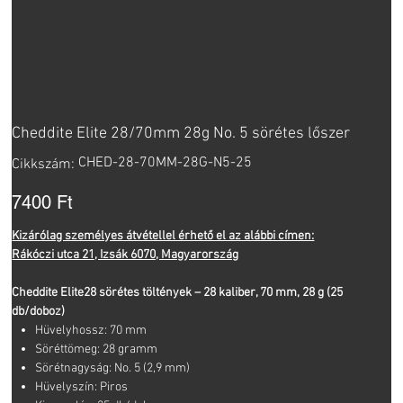
Cheddite Elite 28/70mm 28g No. 5 sörétes lőszer
Cikkszám:
CHED-28-70MM-28G-N5-25
Cikkszám:
CHED-
28-
70MM-
Ár
7400 Ft
28G-
N5-
25
Kizárólag személyes átvétellel érhető el az alábbi címen:
Rákóczi utca 21, Izsák 6070, Magyarország
Cheddite Elite28 sörétes töltények – 28 kaliber, 70 mm, 28 g (25
db/doboz)
Hüvelyhossz: 70 mm
Söréttömeg: 28 gramm
Sörétnagyság: No. 5 (2,9 mm)
Hüvelyszín: Piros