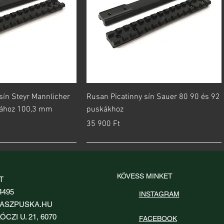
orsnézet
Gyorsnézet
sín Steyr Mannlicher
Rusan Picatinny sín Sauer 80 90 és 92
kához 100,3 mm
puskákhoz
Ár
35 900 Ft
KÖVESS MINKET
T
4495
INSTAGRAM
ASZPUSKA.HU
ÓCZI U. 21, 6070
FACEBOOK