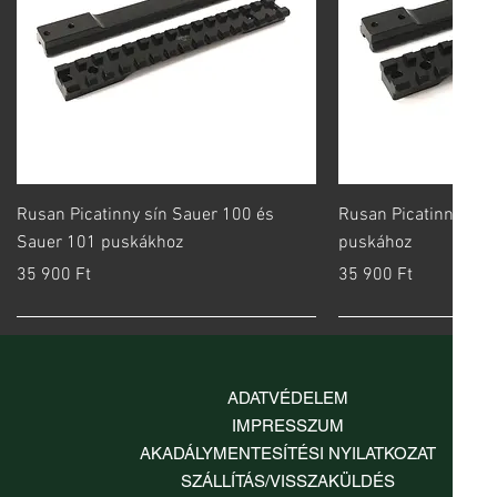
Gyorsnézet
Gyorsn
Rusan Picatinny sín Sauer 100 és
Rusan Picatinny sín 
Sauer 101 puskákhoz
puskához
Ár
Ár
35 900 Ft
35 900 Ft
ADATVÉDELEM
IMPRESSZUM
AKADÁLYMENTESÍTÉSI NYILATKOZAT
SZÁLLÍTÁS/VISSZAKÜLDÉS