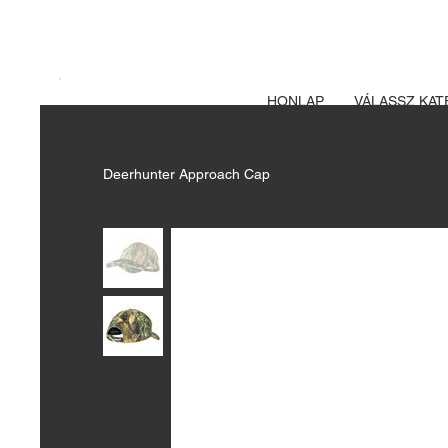
A FEGYVERE
Izsák vadászbolt
HONLAP
VÁLASSZ KAT
Deerhunter Approach Cap