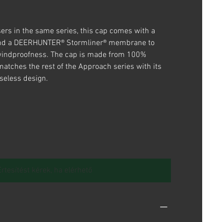
sers in the same series, this cap comes with a
 and a DEERHUNTER® Stormliner® membrane to
 windproofness. The cap is made from 100%
matches the rest of the Approach series with its
iseless design.
Értesítést kérek, ha elérhető