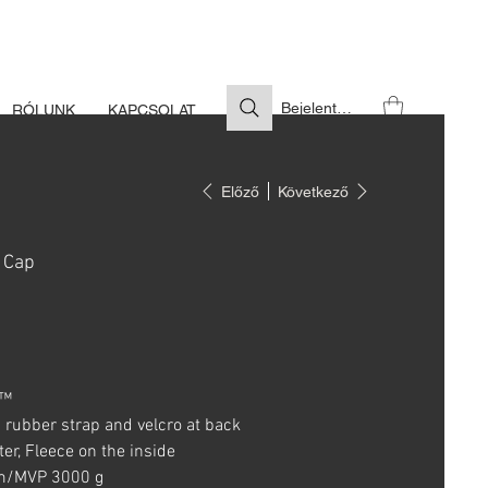
S SZÜKSÉGES
Bejelentkezés
RÓLUNK
KAPCSOLAT
Előző
Következő
 Cap
T™
 rubber strap and velcro at back
er, Fleece on the inside
/MVP 3000 g