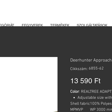
K ÉS LŐSZEREK ÁTVÉTELÉHEZ ÜZLETBENI ENGEDÉLYELLENŐRZÉ
EGÓRIÁT
FEGYVEREK
TERMÉKEK
SZOLGÁLTATÁSOK
Deerhunter Approach
Cikkszám:
6855-62
Cikkszám:
6855-
62
Ár
13 590 Ft
Color
: REALTREE ADAP
Adjustable size with
Shell fabric
100% Polyest
MPMVP
WP 3000 mm