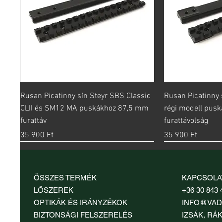
Gyorsnézet
Gy
Rusan Picatinny sín Steyr SBS Classic
Rusan Picatinny 
CLII és SM12 MA puskákhoz 87,5 mm
régi modell pus
furattáv
furattávolság
Ár
Ár
35 900 Ft
35 900 Ft
ÖSSZES TERMÉK
KAPCSOLA
LŐSZEREK
+36 30 843 
OPTIKÁK ÉS IRÁNYZÉKOK
INFO@VAD
BIZTONSÁGI FELSZERELÉS
IZSÁK, RÁK