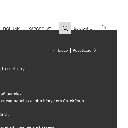
S SZÜKSÉGES
Bejelentkezés
RÓLUNK
KAPCSOLAT
Előző
Következő
ető mellény
átsó panelek
 anyag panelek a jobb kényelem érdekében
árral