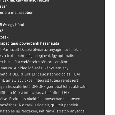
nyaknál, kar- és alsó részen
dszer
gomb a mellzsebben
l és egy hátul
tó
tozék
kapacitású powerbank használata
árnázott Dzseki ötvözi az anyaginnovációk, a
s a textiltechnológia legjavát, így optimális
t biztosít a vadászok számára, amikor a
van rá. A hideg időjárási kényelem egy
hető, a DEERHUNTER csúcstechnológiás HEAT
t, amely egy okos, integrált fűtési rendszert
nyen hozzáférhető ON/OFF gombbal lehet aktiválni
lítható fűtési intenzitás a beépített LED
jelölve. Praktikus okokból a powerbank könnyen
 mosáshoz. A dzseki szigetelt, quiltelt panelek
 hátsó és ujj részeken, kétirányú stretch anyaggal,