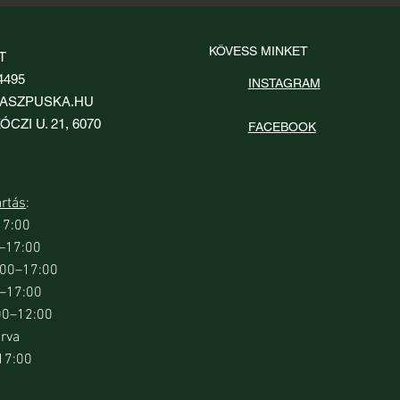
KÖVESS MINKET
T
4495
INSTAGRAM
ASZPUSKA.HU
ÓCZI U. 21, 6070
FACEBOOK
artás
:
17:00
0–17:00
orsnézet
orsnézet
Gyorsnézet
Gyorsnézet
sín Sauer 100 és
sín Steyr SSG 69
Rusan Picatinny sín Sabatti Rover SA
Rusan Picatinny sín Steyr SBS Classic
9:00–17:00
ákhoz
puskához
CLII és SM12 LA puskákhoz
0–17:00
Ár
Ár
35 900 Ft
35 900 Ft
00–12:00
árva
17:00