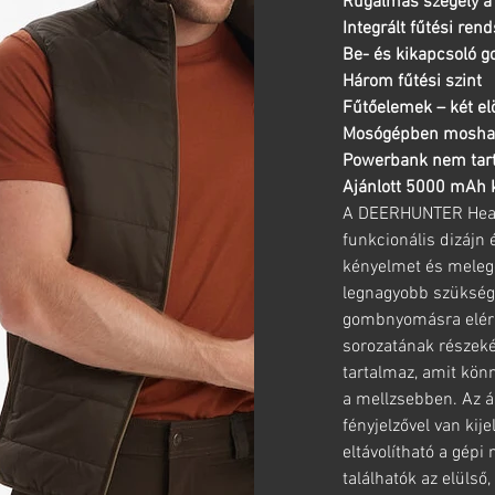
Rugalmas szegély a 
Integrált fűtési ren
Be- és kikapcsoló 
Három fűtési szint
Fűtőelemek – két elö
Mosógépben mosha
Powerbank nem tar
Ajánlott 5000 mAh 
A DEERHUNTER Heat P
funkcionális dizájn é
kényelmet és melege
legnagyobb szükség 
gombnyomásra elér
sorozatának részekén
tartalmaz, amit kön
a mellzsebben. Az ál
fényjelzővel van ki
eltávolítható a gépi
találhatók az elülső,