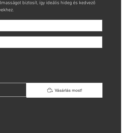
masságot biztosít, így ideális hideg és kedvező
yekhez.
Vásárlás most!