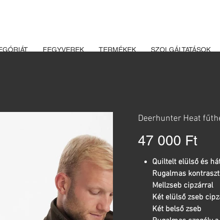
K ÉS LŐSZEREK ÁTVÉTELÉHEZ ÜZLETBENI ENGEDÉLYELLENŐRZÉ
EGÓRIÁT
FEGYVEREK
TERMÉKEK
SZOLGÁLTATÁSOK
Deerhunter Heat fűth
Ár
47 000 Ft
Quiltelt elülső és h
Rugalmas kontraszt
Mellzseb cipzárral
Két elülső zseb cipz
Két belső zseb