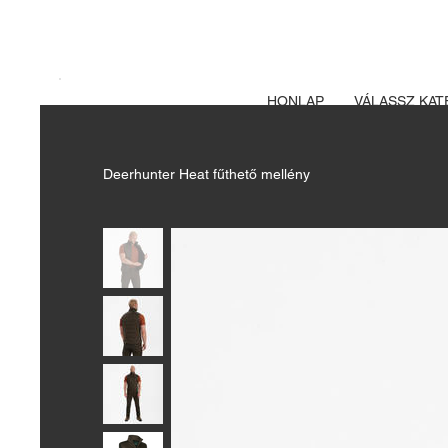
A FEGYVERE
Izsák vadászbolt
HONLAP
VÁLASSZ KAT
Deerhunter Heat fűthető mellény