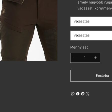
amely nagyobb rugal
vadászati körülmén
Mennyiség
Kosárba