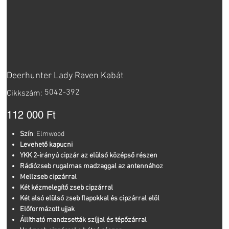
Deerhunter Lady Raven Kabát
Cikkszám:
5042-392
Cikkszám:
5042-
392
Ár
112 000 Ft
Szín
: Elmwood
Levehető kapucni
YKK 2-irányú cipzár az elülső középső részen
Rádiózseb rugalmas madzaggal az antennához
Mellzseb cipzárral
Két kézmelegítő zseb cipzárral
Két alsó elülső zseb flapokkal és cipzárral elöl
Előformázott ujjak
Állítható mandzsetták szíjjal és tépőzárral