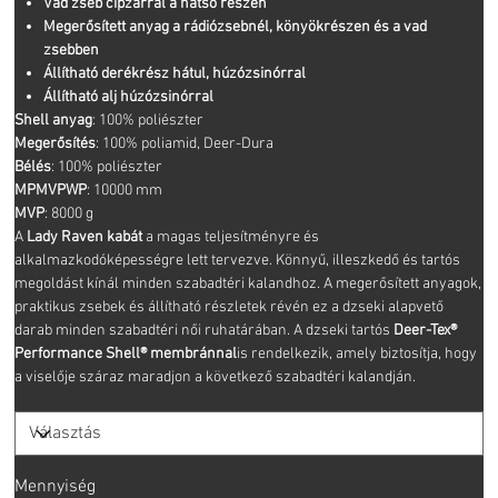
Vad zseb cipzárral a hátsó részen
Megerősített anyag a rádiózsebnél, könyökrészen és a vad
zsebben
Állítható derékrész hátul, húzózsinórral
Állítható alj húzózsinórral
Shell anyag
: 100% poliészter
Megerősítés
: 100% poliamid, Deer-Dura
Bélés
: 100% poliészter
MPMVPWP
: 10000 mm
MVP
: 8000 g
A
Lady Raven kabát
a magas teljesítményre és
alkalmazkodóképességre lett tervezve. Könnyű, illeszkedő és tartós
megoldást kínál minden szabadtéri kalandhoz. A megerősített anyagok,
praktikus zsebek és állítható részletek révén ez a dzseki alapvető
darab minden szabadtéri női ruhatárában. A dzseki tartós
Deer-Tex®
Performance Shell® membránnal
is rendelkezik, amely biztosítja, hogy
a viselője száraz maradjon a következő szabadtéri kalandján.
Mennyiség