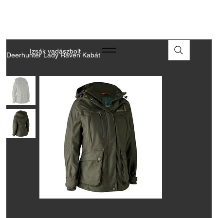
A FEGYVEREK ÉS LŐSZEREK ÁTVÉTELÉHEZ ÜZLETBENI
ENGEDÉLYELLENŐRZÉS SZÜKSÉGES
Izsák vadászbolt
Deerhunter Lady Raven Kabát