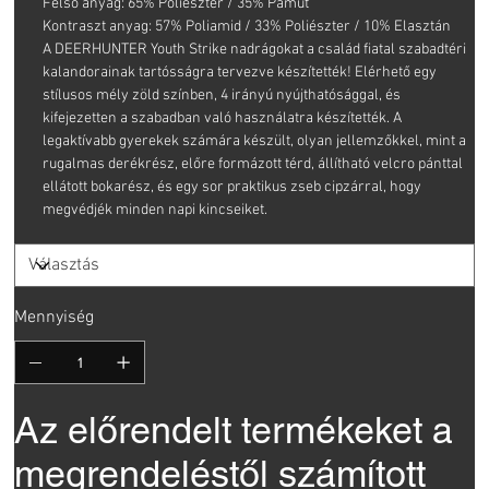
Felső anyag: 65% Poliészter / 35% Pamut
Kontraszt anyag: 57% Poliamid / 33% Poliészter / 10% Elasztán
A DEERHUNTER Youth Strike nadrágokat a család fiatal szabadtéri
kalandorainak tartósságra tervezve készítették! Elérhető egy
stílusos mély zöld színben, 4 irányú nyújthatósággal, és
kifejezetten a szabadban való használatra készítették. A
legaktívabb gyerekek számára készült, olyan jellemzőkkel, mint a
rugalmas derékrész, előre formázott térd, állítható velcro pánttal
ellátott bokarész, és egy sor praktikus zseb cipzárral, hogy
megvédjék minden napi kincseiket.
Mennyiség
Az előrendelt termékeket a
megrendeléstől számított