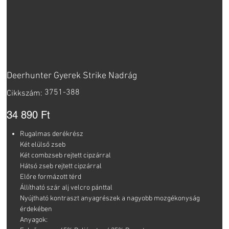
Deerhunter Gyerek Strike Nadrág
Cikkszám:
3751-388
Cikkszám:
3751-
388
Ár
34 890 Ft
Rugalmas derékrész
Két elülső zseb
Két combzseb rejtett cipzárral
Hátsó zseb rejtett cipzárral
Előre formázott térd
Állítható szár alj velcro pánttal
Nyújtható kontraszt anyagrészek a nagyobb mozgékonyság
érdekében
Anyagok: