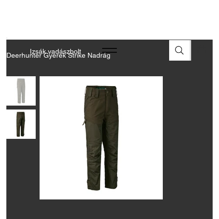
A FEGYVEREK ÉS LŐSZEREK ÁTVÉTELÉHEZ ÜZLETBENI
ENGEDÉLYELLENŐRZÉS SZÜKSÉGES
Izsák vadászbolt
Deerhunter Gyerek Strike Nadrág