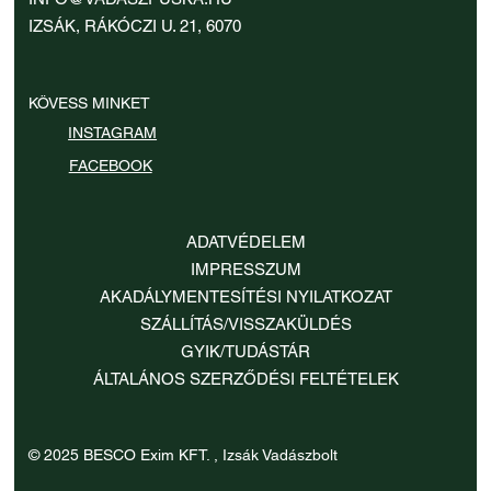
Ár
28 990 Ft
IZSÁK, RÁKÓCZI U. 21, 6070
KÖVESS MINKET
INSTAGRAM
FACEBOOK
ADATVÉDELEM
IMPRESSZUM
AKADÁLYMENTESÍTÉSI NYILATKOZAT
SZÁLLÍTÁS/VISSZAKÜLDÉS
GYIK/TUDÁSTÁR
ÁLTALÁNOS SZERZŐDÉSI FELTÉTELEK
© 2025 BESCO Exim KFT. , Izsák Vadászbolt