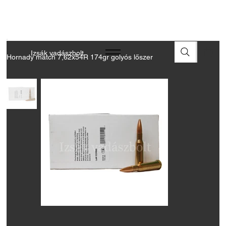
A FEGYVEREK ÉS LŐSZEREK ÁTVÉTELÉHEZ ÜZLETBENI
ENGEDÉLYELLENŐRZÉS SZÜKSÉGES
Izsák vadászbolt
Hornady match 7,62x54R 174gr golyós lőszer