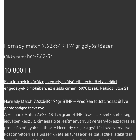
Hornady match 7,62x54R 174gr golyós lőszer
Cikkszám:
hor-7,62-54
Cikkszám:
hor-
7,62-
54
Ár
10 800 Ft
Ez a termék kizárólag személyes átvétellel érhető el az előírt
engedélyek birtokában, az alábbi címen: 6070 Izsák, Rákóczi utca 21.
Hornady Match 7.62x54R 174gr BTHP – Precízen töltött, hosszútávú
pontosságra tervezve
A Hornady Match 7.62x54R 174 grain BTHP lőszer a következetesség
jegyében készült, kimagasló teljesítményt nyújt versenylövészethez és
precíziós célgyakorlathoz. A Hornady szigorú gyártási szabványainak
köszönhetően ez a lőszer kivételes tűréseket és ballisztikai stabilitást