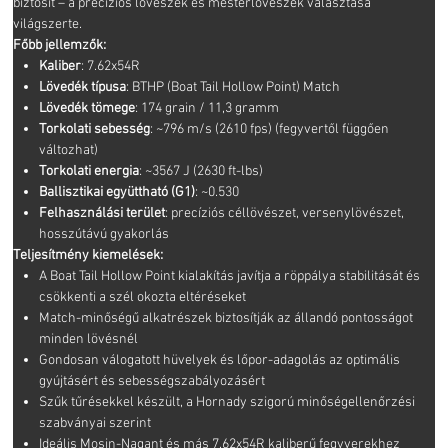
biztosít – a precíziós lövészek és mesterlövészek választása
világszerte.
Főbb jellemzők:
Kaliber
: 7.62x54R
Lövedék típusa
: BTHP (Boat Tail Hollow Point) Match
Lövedék tömege
: 174 grain / 11,3 gramm
Torkolati sebesség
: ~796 m/s (2610 fps) (fegyvertől függően
változhat)
Torkolati energia
: ~3567 J (2630 ft-lbs)
Ballisztikai együttható (G1)
: ~0.530
Felhasználási terület
: precíziós céllövészet, versenylövészet,
hosszútávú gyakorlás
Teljesítmény kiemelések:
A Boat Tail Hollow Point kialakítás javítja a röppálya stabilitását és
csökkenti a szél okozta eltéréseket
Match-minőségű alkatrészek biztosítják az állandó pontosságot
minden lövésnél
Gondosan válogatott hüvelyek és lőpor-adagolás az optimális
gyújtásért és sebességszabályozásért
Szűk tűrésekkel készült, a Hornady szigorú minőségellenőrzési
szabványai szerint
Ideális Mosin-Nagant és más 7.62x54R kaliberű fegyverekhez