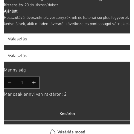
Kiszerelés
: 20 db lőszer/doboz
Ajánlott
:
Hosszútávú lövészeknek, versenyzőknek és katonai surplus fegyverek
kedvelőinek, akik minden lövésnél következetes pontosságot várnak el.
Mennyiség
Már csak ennyi van raktáron: 2
Kosárba
Vásárlás most!