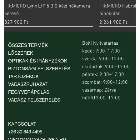
HIKMICRO Lynx LH15 3.0 kézi hőkamera
HIKMICRO Habrok 
kereső
binokulár
Ár
Ár
327 900 Ft
2 261 900 Ft
új
Bolti Nyitvatartás
:
ÖSSZES TERMÉK
kedd: 9:00–17:00
LŐSZEREK
szerda: 9:00–17:00
OPTIKÁK ÉS IRÁNYZÉKOK
csütörtök: 9:00–17:00
BIZTONSÁGI FELSZERELÉS
péntek: 9:00–17:00
TARTOZÉKOK
szombat: 9:00–12:00
VADÁSZRUHÁZAT
vasárnap: Zárva
FEGYVERÁPOLÁS
hétfő13:00–17:00
VADÁSZ FELSZERELÉS
Nocpix Nite D70R digitális éjjellátó
Beretta Mobilchoke 1/2 M szűkítés 12-es
Beretta Optima-Choke HP Modified
Beretta FULL Mobil Choke szűkítés 12-es
Beretta olajozott mikroszálas
Beretta Neo Cheek Rest pofadék
Browning Invector-DS Clay Burner 3/4
InfiRay Mate MAH5
Beretta Mobilchoke
Beretta Mobilchoke
TrustFire LED vad
Beretta Barrel Res
Browning Invector
Browning Invector-
KAPCSOLAT
céltávcső
kaliberhez
szűkítés 12-es kaliberhez
kaliberhez
fegyverápoló kendő
IM szűkítés / szűkítő 12-es kaliberhez
kaliberhez
es kaliberhez
Cylinder szűkítés /
/ 12-es szűkítő (ch
Ár
Ár
Ár
Ár
+36 30 843 4495
16 690 Ft
599 900 Ft
64 900 Ft
11 950 Ft
kaliberhez
Ár
Ár
Ár
Ár
Ár
Ár
Ár
Ár
Ár
374 900 Ft
11 500 Ft
17 600 Ft
11 500 Ft
4290 Ft
28 990 Ft
11 500 Ft
11 500 Ft
28 990 Ft
INFO@VADASZPUSKA.HU