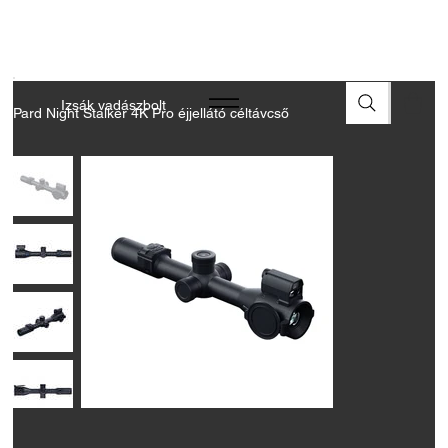
A FEGYVEREK ÉS LŐSZEREK ÁTVÉTELÉHEZ ÜZLETBENI
ENGEDÉLYELLENŐRZÉS SZÜKSÉGES
Izsák vadászbolt
Pard Night Stalker 4K Pro éjjellátó céltávcső