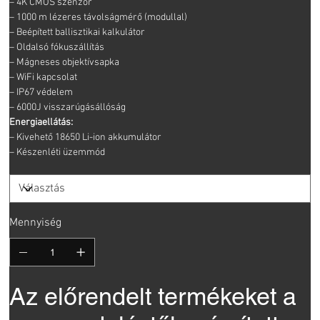
– 4K CMOS szenzor
– 1000 m lézeres távolságmérő (modullal)
– Beépített ballisztikai kalkulátor
– Oldalsó fókuszállítás
– Mágneses objektívsapka
– WiFi kapcsolat
– IP67 védelem
– 6000J visszarúgásállóság
Energiaellátás:
– Kivehető 18650 Li-ion akkumulátor
– Készenléti üzemmód
Mennyiség
Az előrendelt termékeket a