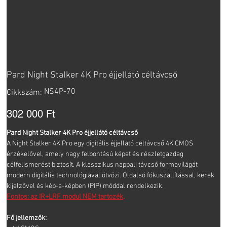
Pard Night Stalker 4K Pro éjjellátó céltávcső
Cikkszám:
NS4P-70
Cikkszám:
NS4P-
70
Ár
302 000 Ft
Pard Night Stalker 4K Pro éjjellátó céltávcső
A Night Stalker 4K Pro egy digitális éjjellátó céltávcső 4K CMOS
érzékelővel, amely nagy felbontású képet és részletgazdag
célfelismerést biztosít. A klasszikus nappali távcső formavilágát
modern digitális technológiával ötvözi. Oldalsó fókuszállítással, kerek
kijelzővel és kép-a-képben (PIP) móddal rendelkezik.
Fontos: az IR+LRF modul NEM tartozék,
Fő jellemzők: