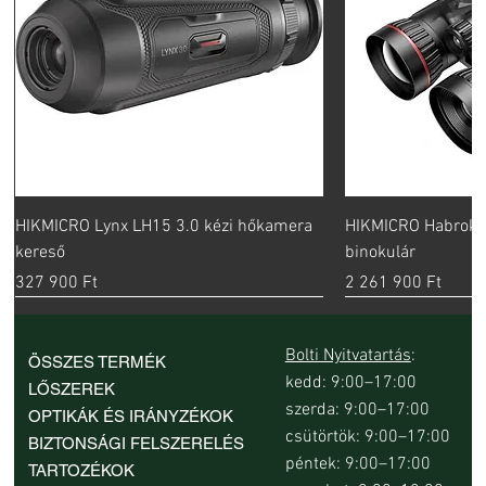
HIKMICRO Lynx LH15 3.0 kézi hőkamera
HIKMICRO Habrok 
kereső
binokulár
Ár
Ár
327 900 Ft
2 261 900 Ft
új
Bolti Nyitvatartás
:
ÖSSZES TERMÉK
kedd: 9:00–17:00
LŐSZEREK
szerda: 9:00–17:00
OPTIKÁK ÉS IRÁNYZÉKOK
csütörtök: 9:00–17:00
BIZTONSÁGI FELSZERELÉS
péntek: 9:00–17:00
TARTOZÉKOK