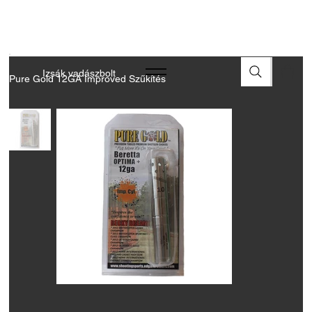
A FEGYVEREK ÉS LŐSZEREK ÁTVÉTELÉHEZ ÜZLETBENI
ENGEDÉLYELLENŐRZÉS SZÜKSÉGES
Izsák vadászbolt
Pure Gold 12GA Improved Szűkítés