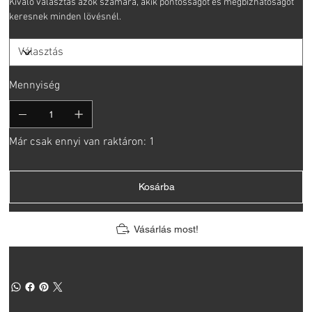
Kiváló választás azok számára, akik pontosságot és megbízhatóságot
keresnek minden lövésnél.
Mennyiség
Már csak ennyi van raktáron: 1
Kosárba
Vásárlás most!