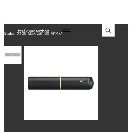
A FEGYVEREK ÉS LŐSZEREK ÁTVÉTELÉHEZ ÜZLETBENI
ENGEDÉLYELLENŐRZÉS SZÜKSÉGES
Izsák vadászbolt
Stalon X108 Max cal .30 M14x1