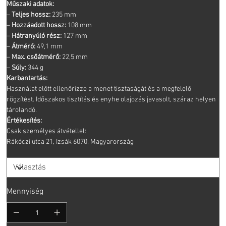
Műszaki adatok:
–
Teljes hossz:
235 mm
–
Hozzáadott hossz:
108 mm
–
Hátranyúló rész:
127 mm
–
Átmérő:
49,1 mm
–
Max. csőátmérő:
22,5 mm
–
Súly:
344 g
Karbantartás:
Használat előtt ellenőrizze a menet tisztaságát és a megfelelő
rögzítést. Időszakos tisztítás és enyhe olajozás javasolt, száraz helyen
tárolandó.
Értékesítés:
Csak személyes átvétellel:
Rákóczi utca 21, Izsák 6070, Magyarország
Mennyiség