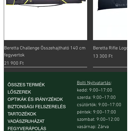
Beretta Challenge Összehajtható 140 cm
Beretta Rifle Logo
fegyvertok
Ár
13 300 Ft
Ár
21 900 Ft
Bolti Nyitvatartás
:
ÖSSZES TERMÉK
kedd: 9:00–17:00
LŐSZEREK
szerda: 9:00–17:00
OPTIKÁK ÉS IRÁNYZÉKOK
csütörtök: 9:00–17:00
BIZTONSÁGI FELSZERELÉS
péntek: 9:00–17:00
TARTOZÉKOK
szombat: 9:00–12:00
VADÁSZRUHÁZAT
vasárnap: Zárva
FEGYVERÁPOLÁS