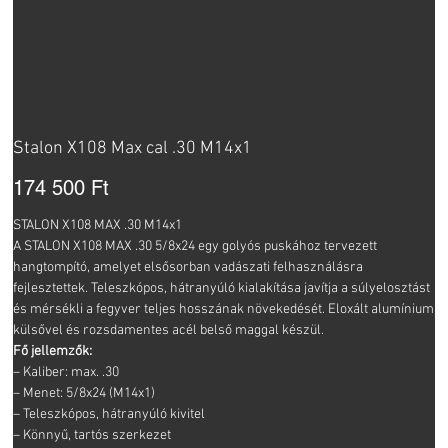
Stalon X108 Max cal .30 M14x1
Ár
174 500 Ft
STALON X108 MAX .30 M14x1
A STALON X108 MAX .30 5/8x24 egy golyós puskához tervezett
hangtompító, amelyet elsősorban vadászati felhasználásra
fejlesztettek. Teleszkópos, hátranyúló kialakítása javítja a súlyelosztást
és mérsékli a fegyver teljes hosszának növekedését. Eloxált alumínium
külsővel és rozsdamentes acél belső maggal készül.
Fő jellemzők:
– Kaliber: max. .30
– Menet: 5/8x24 (M14x1)
– Teleszkópos, hátranyúló kivitel
– Könnyű, tartós szerkezet