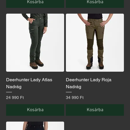
Kosárba
Kosárba
Deerhunter Lady Atlas
Deerhunter Lady Roja
Nadrág
Nadrág
Ár
Ár
24 990 Ft
34 990 Ft
Kosárba
Kosárba