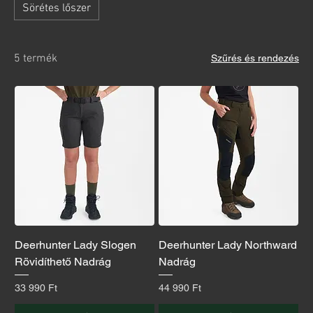
Sörétes lőszer
5 termék
Szűrés és rendezés
Deerhunter Lady Slogen
Deerhunter Lady Northward
Rövidíthető Nadrág
Nadrág
Ár
Ár
33 990 Ft
44 990 Ft