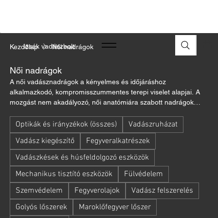
A FEGYVEREK ÉS LŐSZEREK ÁTVÉTELÉHEZ ÜZLETBENI
ENGEDÉLYELLENŐRZÉS SZÜKSÉGES
Izsák vadászbolt
Kezdőlap
Női nadrágok
Női nadrágok
A női vadásznadrágok a kényelmes és időjáráshoz
alkalmazkodó, kompromisszummentes terepi viselet alapjai. A
mozgást nem akadályozó, női anatómiára szabott nadrágok
tökéletes komfortot biztosítanak cserkeléshez, aktív hajtáshoz
és téli lesvadászatokhoz egyaránt. A szél- és vízálló
Optikák és irányzékok (összes)
Vadászruházat
membrános, suhogásmentes anyagok, az ágálló megerősített
Vadász kiegészítő
Fegyveralkatrészek
térdrészek és a tágas combzsebek maximális védelmet
nyújtanak az elemekkel szemben. Válasszon a Deerhunter és
Vadászkések és húsfeldolgozó eszközök
más neves gyártók kifejezetten vadászhölgyeknek tervezett,
Mechanikus tisztító eszközök
Fülvédelem
megbízható és tartós, négyévszakos modelljei közül!
Szemvédelem
Fegyverolajok
Vadász felszerelés
Golyós lőszerek
Maroklőfegyver lőszer