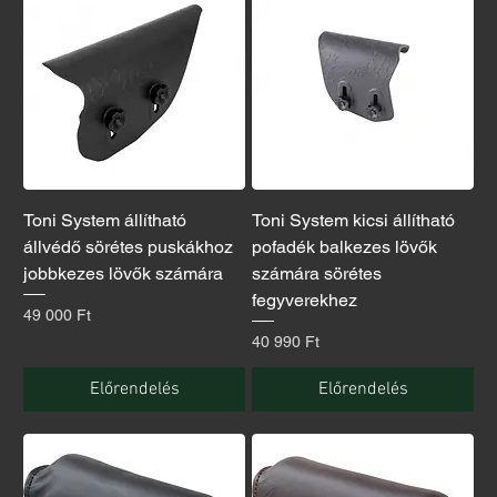
Toni System állítható
Toni System kicsi állítható
állvédő sörétes puskákhoz
pofadék balkezes lövők
jobbkezes lövők számára
számára sörétes
fegyverekhez
Ár
49 000 Ft
Ár
40 990 Ft
Előrendelés
Előrendelés