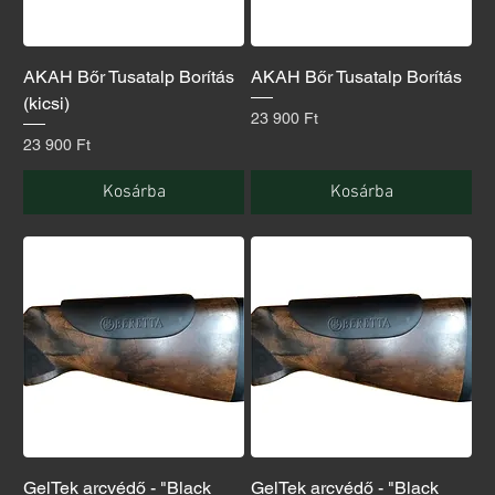
AKAH Bőr Tusatalp Borítás
AKAH Bőr Tusatalp Borítás
(kicsi)
Ár
23 900 Ft
Ár
23 900 Ft
Kosárba
Kosárba
GelTek arcvédő - "Black
GelTek arcvédő - "Black