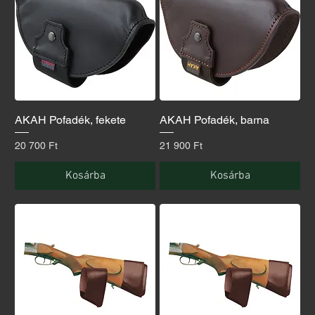
AKAH Pofadék, fekete
AKAH Pofadék, barna
Ár
Ár
20 700 Ft
21 900 Ft
Kosárba
Kosárba