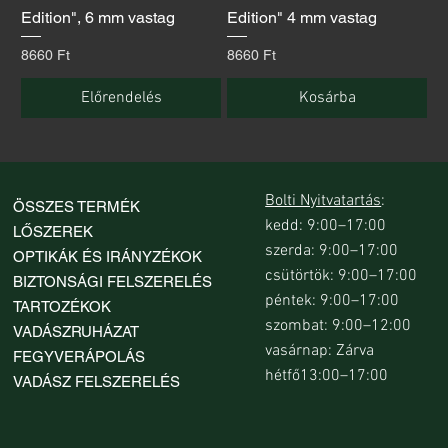
Edition", 6 mm vastag
Edition" 4 mm vastag
Ár
Ár
8660 Ft
8660 Ft
Előrendelés
Kosárba
Bolti Nyitvatartás
:
ÖSSZES TERMÉK
kedd: 9:00–17:00
LŐSZEREK
szerda: 9:00–17:00
OPTIKÁK ÉS IRÁNYZÉKOK
csütörtök: 9:00–17:00
BIZTONSÁGI FELSZERELÉS
péntek: 9:00–17:00
TARTOZÉKOK
szombat: 9:00–12:00
VADÁSZRUHÁZAT
vasárnap: Zárva
FEGYVERÁPOLÁS
hétfő13:00–17:00
VADÁSZ FELSZERELÉS