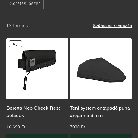
Sörétes lőszer
12 termék
Szűrés és rendezés
új
Beretta Neo Cheek Rest
Toni system öntapadó puha
pofadék
arcpárna 6 mm
Ár
Ár
16 690 Ft
7990 Ft