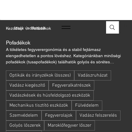
A FEGYVEREK ÉS LŐSZEREK ÁTVÉTELÉHEZ ÜZLETBENI
ENGEDÉLYELLENŐRZÉS SZÜKSÉGES
Izsák vadászbolt
Kezdőlap
Pofadékok
Pofadékok
A tökéletes fegyverergonómia és a stabil fejtámasz
elengedhetetlen a pontos lövéshez. Kategóriánkban minőségi
pofadékok (tusapofadékok) találhatók golyós és sörétes
fegyverekhez. Az állítható, fűzhető vagy öntapadós zselés (gél)
kivitelek segítik az ideális szemmagasság és az optikai tengely
Optikák és irányzékok (összes)
Vadászruházat
azonnali megtalálását, különösen céltávcső használatakor. Ezek
Vadász kiegészítő
Fegyveralkatrészek
a praktikus kiegészítők garantálják az ismételhető célzási
pozíciót, miközben csökkentik a visszarúgás arcot érő erejét.
Vadászkések és húsfeldolgozó eszközök
Válasszon a Toni System, AKAH, GelTek, Beretta és egyéb
Mechanikus tisztító eszközök
Fülvédelem
professzionális márkák közül!
Szemvédelem
Fegyverolajok
Vadász felszerelés
Golyós lőszerek
Maroklőfegyver lőszer