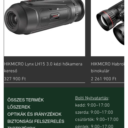
HIKMICRO Lynx LH15 3.0 kézi hőkamera
HIKMICRO Habrok 
kereső
binokulár
Ár
Ár
327 900 Ft
2 261 900 Ft
új
Bolti Nyitvatartás
:
ÖSSZES TERMÉK
kedd: 9:00–17:00
LŐSZEREK
szerda: 9:00–17:00
OPTIKÁK ÉS IRÁNYZÉKOK
csütörtök: 9:00–17:00
BIZTONSÁGI FELSZERELÉS
péntek: 9:00–17:00