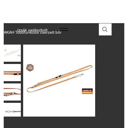
A FEGYVEREK ÉS LŐSZEREK ÁTVÉTELÉHEZ ÜZLETBENI
ENGEDÉLYELLENŐRZÉS SZÜKSÉGES
Izsák vadászbolt
AKAH Többfunkciós cserzett bőr