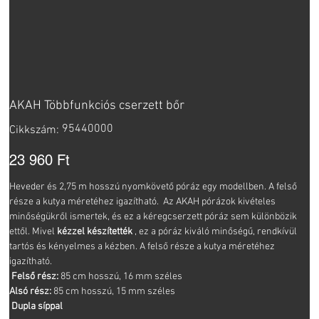
AKAH Többfunkciós cserzett bőr
Cikkszám:
95440000
Cikkszám:
95440000
Ár
23 960 Ft
Heveder és 2,75 m hosszú nyomkövető póráz egy modellben. A felső
része a kutya méretéhez igazítható. Az AKAH pórázok kivételes
minőségükről ismertek, és ez a kéregcserzett póráz sem különbözik
ettől. Mivel
kézzel készítették
, ez a póráz kiváló minőségű, rendkívül
tartós és kényelmes a kézben. A felső része a kutya méretéhez
igazítható.
Felső rész:
85 cm hosszú, 16 mm széles
Alsó rész:
85 cm hosszú, 15 mm széles
Dupla síppal