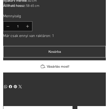
Nyakörv mérete:
60 cm
Állítható hossz:
58-65 cm
Mennyiség
Már csak ennyi van raktáron: 1
Kosárba
Vásárlás most!