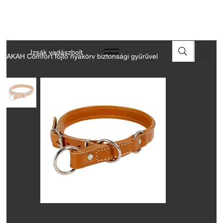
A FEGYVEREK ÉS LŐSZEREK ÁTVÉTELÉHEZ ÜZLETBENI
ENGEDÉLYELLENŐRZÉS SZÜKSÉGES
Izsák vadászbolt
AKAH Comfort fojtó nyakörv biztonsági gyűrűvel