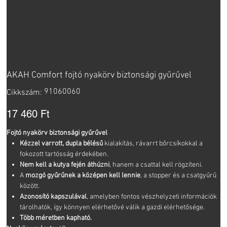
AKAH Comfort fojtó nyakörv biztonsági gyűrűvel
Cikkszám:
91060060
Cikkszám:
91060060
Ár
17 460 Ft
Fojtó nyakörv biztonsági gyűrűvel
Kézzel varrott, dupla bélésű
kialakítás, rávarrt bőrcsíkokkal a
fokozott tartósság érdekében.
Nem kell a kutya fején áthúzni
, hanem a csattal kell rögzíteni.
A
mozgó gyűrűnek a középen kell lennie
, a stopper és a csatgyűrű
között.
Azonosító kapszulával
, amelyben fontos vészhelyzeti információk
tárolhatók, így könnyen elérhetővé válik a gazdi elérhetősége.
Több méretben kapható.