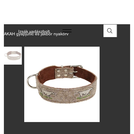
A FEGYVEREK ÉS LŐSZEREK ÁTVÉTELÉHEZ ÜZLETBENI
ENGEDÉLYELLENŐRZÉS SZÜKSÉGES
Izsák vadászbolt
AKAH gyapjúfilc és jakbőr nyakörv