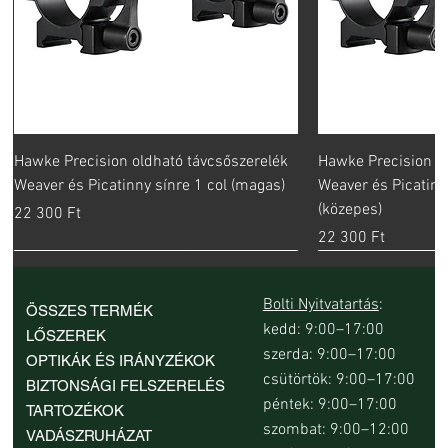
Hawke Precision oldható távcsőszerelék
Hawke Precision ol
Weaver és Picatinny sínre 1 col (magas)
Weaver és Picatin
(közepes)
Ár
22 300 Ft
Ár
22 300 Ft
Bolti Nyitvatartás
:
ÖSSZES TERMÉK
kedd: 9:00–17:00
LŐSZEREK
szerda: 9:00–17:00
OPTIKÁK ÉS IRÁNYZÉKOK
csütörtök: 9:00–17:00
BIZTONSÁGI FELSZERELÉS
péntek: 9:00–17:00
TARTOZÉKOK
szombat: 9:00–12:00
VADÁSZRUHÁZAT