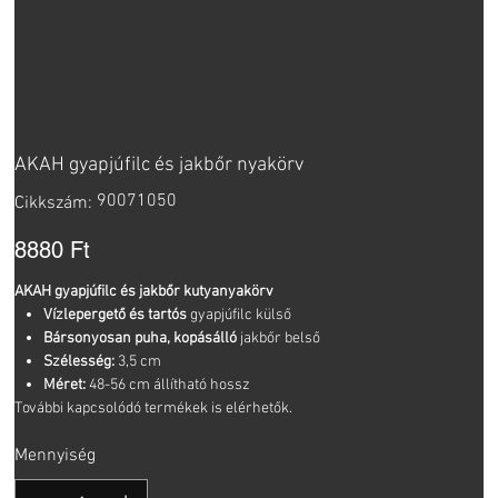
AKAH gyapjúfilc és jakbőr nyakörv
Cikkszám:
90071050
Cikkszám:
90071050
Ár
8880 Ft
AKAH gyapjúfilc és jakbőr kutyanyakörv
Vízlepergető és tartós
gyapjúfilc külső
Bársonyosan puha, kopásálló
jakbőr belső
Szélesség:
3,5 cm
Méret:
48-56 cm állítható hossz
További kapcsolódó termékek is elérhetők.
Mennyiség