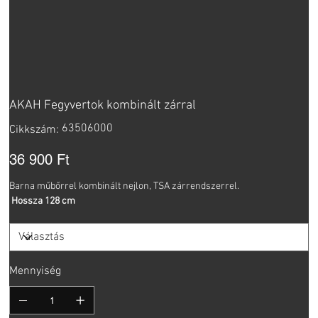
AKAH Fegyvertok kombinált zárral
Cikkszám:
63506000
Cikkszám:
63506000
Ár
36 900 Ft
Barna műbőrrel kombinált nejlon, TSA zárrendszerrel.
Hossza 128 cm
Mennyiség