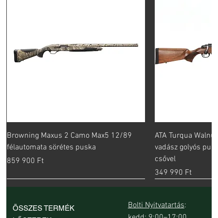
Browning Maxus 2 Camo Max5 12/89
ATA Turqua Walnut
félautomata sörétes puska
vadász golyós pus
csővel
Ár
859 900 Ft
Ár
349 990 Ft
Bolti Nyitvatartás
:
ÖSSZES TERMÉK
kedd: 9:00–17:00