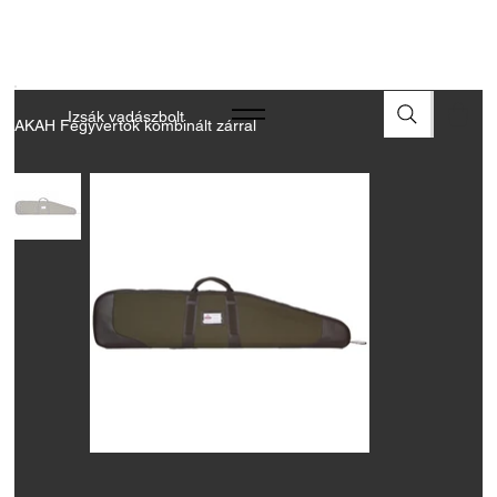
A FEGYVEREK ÉS LŐSZEREK ÁTVÉTELÉHEZ ÜZLETBENI
ENGEDÉLYELLENŐRZÉS SZÜKSÉGES
Izsák vadászbolt
AKAH Fegyvertok kombinált zárral