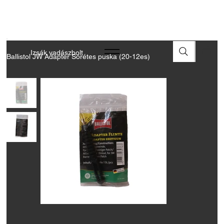
A FEGYVEREK ÉS LŐSZEREK ÁTVÉTELÉHEZ ÜZLETBENI
ENGEDÉLYELLENŐRZÉS SZÜKSÉGES
Izsák vadászbolt
Ballistol JW Adapter Sörétes puska (20-12es)