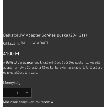
Ballistol JW Adapter Sörétes puska (20-12es)
Cikkszám:
BALL-JW-ADAPT
Cikkszám:
BALL-
JW-
ADAPT
Ár
4100 Ft
A
Ballistol JW adapter
egy kiváló minőségű sörétes puskához készült
adapter, amely a 20-astól a 12-es kaliberekig használható. Tartósságra
és precizitásra tervezve.
Mennyiség
Már csak ennyi van raktáron: 4