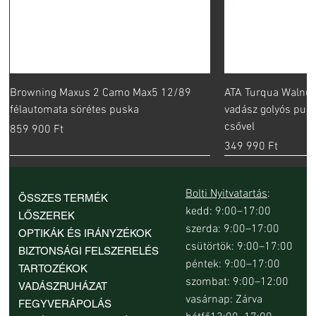
Browning Maxus 2 Camo Max5 12/89
ATA Turqua Walnut
félautomata sörétes puska
vadász golyós pus
csővel
Ár
859 900 Ft
Ár
349 990 Ft
Bolti Nyitvatartás
:
ÖSSZES TERMÉK
kedd: 9:00–17:00
LŐSZEREK
szerda: 9:00–17:00
OPTIKÁK ÉS IRÁNYZÉKOK
csütörtök: 9:00–17:00
BIZTONSÁGI FELSZERELÉS
péntek: 9:00–17:00
TARTOZÉKOK
szombat: 9:00–12:00
VADÁSZRUHÁZAT
vasárnap: Zárva
FEGYVERÁPOLÁS