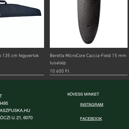
orsnézet
Gyorsnézet
go 135 cm fegyvertok
Beretta MicroCore Caccia-Field 15 mm
tusatalp
Ár
10 600 Ft
KÖVESS MINKET
T
4495
INSTAGRAM
ASZPUSKA.HU
ÓCZI U. 21, 6070
FACEBOOK