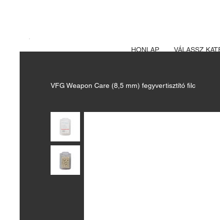
A FEGYVERE
Izsák vadászbolt
HONLAP
VÁLASSZ KAT
VFG Weapon Care (8,5 mm) fegyvertisztító filc