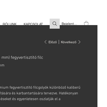
S SZÜKSÉGES
Bejelentkezés
RÓLUNK
KAPCSOLAT
Előző
Következő
mm) fegyvertisztító filc
5mm
ium fegyvertisztító filcgolyók különböző kaliberű
títására és karbantartására tervezve. Hatékonyan
déseket és egyenletesen oszlatják el a