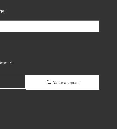
ger
áron: 6
Vásárlás most!