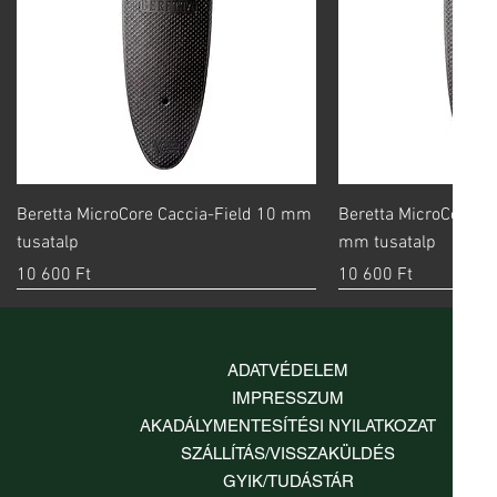
Gyorsnézet
Gyorsn
Beretta MicroCore Caccia-Field 10 mm
Beretta MicroCore S
tusatalp
mm tusatalp
Ár
Ár
10 600 Ft
10 600 Ft
ADATVÉDELEM
IMPRESSZUM
AKADÁLYMENTESÍTÉSI NYILATKOZAT
SZÁLLÍTÁS/VISSZAKÜLDÉS
GYIK/TUDÁSTÁR