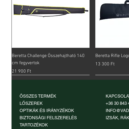
Gyorsnézet
Gy
Beretta Challenge Összehajtható 140
Beretta Rifle Lo
cm fegyvertok
Ár
13 300 Ft
Ár
21 900 Ft
ÖSSZES TERMÉK
KAPCSOLA
LŐSZEREK
+36 30 843 
OPTIKÁK ÉS IRÁNYZÉKOK
INFO@VAD
BIZTONSÁGI FELSZERELÉS
IZSÁK, RÁK
TARTOZÉKOK