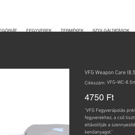
K ÉS LŐSZEREK ÁTVÉTELÉHEZ ÜZLETBENI ENGEDÉLYELLENŐRZÉ
EGÓRIÁT
FEGYVEREK
TERMÉKEK
SZOLGÁLTATÁSOK
VFG Weapon Care (8,5 
Cikkszám:
VFG-WC-8.
Cikkszám:
VFG-
WC-
8.5mm
Ár
4750 Ft
"VFG Fegyverápolás prém
fegyverekhez, a cső tisz
eltávolítják a szennyező
kenőanyagot."