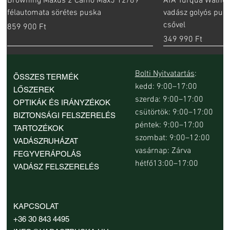
Browning Maxus 2 Camo Max5 12/89
ATA Turqua Walnut
félautomata sörétes puska
vadász golyós pus
csővel
Ár
859 900 Ft
Ár
349 990 Ft
Bolti Nyitvatartás
:
ÖSSZES TERMÉK
kedd: 9:00–17:00
LŐSZEREK
szerda: 9:00–17:00
OPTIKÁK ÉS IRÁNYZÉKOK
csütörtök: 9:00–17:00
BIZTONSÁGI FELSZERELÉS
péntek: 9:00–17:00
TARTOZÉKOK
szombat: 9:00–12:00
VADÁSZRUHÁZAT
vasárnap: Zárva
FEGYVERÁPOLÁS
hétfő13:00–17:00
VADÁSZ FELSZERELÉS
Blaser R8 Professional 2.0 8,5x55 Blaser
Rusan Picatinny sín Steyr Mannlicher
Rusan Picatinny sín Sauer 100 és Sauer
Rusan Picatinny sín Steyr SBS Classic
Rusan Picatinny sín Sauer 202 Standard
Rusan Picatinny sín Steyr SBS Classic
Rusan Picatinny sín Steyr Mannlicher
Rusan Picatinny sí
Rusan Picatinny sí
Rusan Picatinny sí
Rusan Picatinny sí
Rusan Picatinny s
Rusan Picatinny sí
Rusan Picatinny sí
KAPCSOLAT
vadász golyós puska rövidített csővel
régi modell puskához 100,3 mm
101 puskákhoz
CLII és SM12 MA puskákhoz
puskához
CLII és SM12 LA puskákhoz
régi modell puskához, 81.8 mm
CLII és SM12 MA 
puskákhoz
puskához
régi modell puská
puskához
CLII és SM12 SA p
Sako 85 M L pusk
+36 30 843 4495