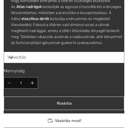
hogy könnyedén elférjenek a lőtéren szükséges eszközeid.
Az
Atlas nadrágok
biztosítják az egyszerű hozzáférést a lényeges
felszereléshez, miközben a precizitásra összpontosítasz. A
hátsó
elasztikus derék
biztosítja a kényelmes és megfelelő
illeszkedést. Fokozd a lőtéren való élményt ezzel a célnak
megfelelő nadrággal, amely a lőtéri öltözködés lényegét testesíti
meg. Tökéletes választás azoknak a vadászoknak, akik kényelmet
és funkcionalitást igényelnek gyakorló szakaszaikhoz.
Mennyiség
Kosárba
Vásárlás most!