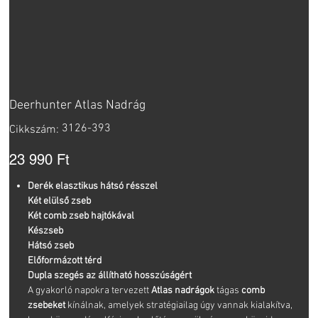
Deerhunter Atlas Nadrág
Cikkszám:
3126-393
Cikkszám:
3126-
393
Ár
23 990 Ft
Derék
elasztikus hátsó résszel
Két elülső zseb
Két comb zseb hajtókával
Készseb
Hátsó zseb
Előformázott térd
Dupla szegés az állítható hosszúságért
A gyakorló napokra tervezett
Atlas nadrágok
tágas
comb
zsebeket
kínálnak, amelyek stratégiailag úgy vannak kialakítva,