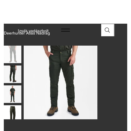
A FEGYVEREK ÉS LŐSZEREK ÁTVÉTELÉHEZ ÜZLETBENI
ENGEDÉLYELLENŐRZÉS SZÜKSÉGES
Izsák vadászbolt
Deerhunter Atlas Nadrág