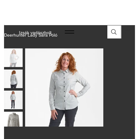
A FEGYVEREK ÉS LŐSZEREK ÁTVÉTELÉHEZ ÜZLETBENI
ENGEDÉLYELLENŐRZÉS SZÜKSÉGES
Izsák vadászbolt
Deerhunter Lady Sara Póló