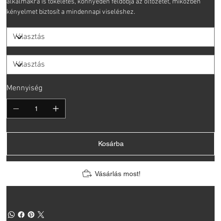
alkalmakra is tökéletes, könnyedén feldobja az öltözetet, miközben
kényelmet biztosít a mindennapi viseléshez.
Mennyiség
Kosárba
Vásárlás most!