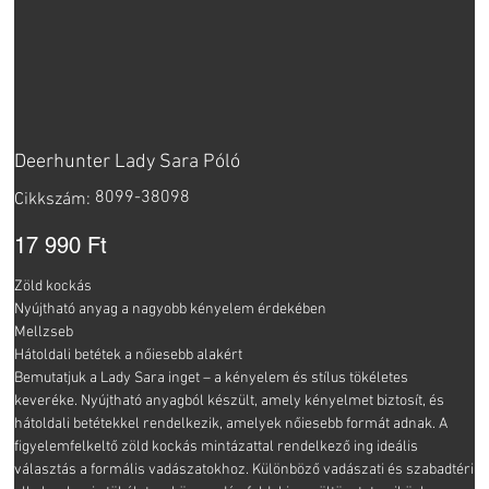
Deerhunter Lady Sara Póló
Cikkszám:
8099-38098
Cikkszám:
8099-
38098
Ár
17 990 Ft
Zöld kockás
Nyújtható anyag a nagyobb kényelem érdekében
Mellzseb
Hátoldali betétek a nőiesebb alakért
Bemutatjuk a Lady Sara inget – a kényelem és stílus tökéletes
keveréke. Nyújtható anyagból készült, amely kényelmet biztosít, és
hátoldali betétekkel rendelkezik, amelyek nőiesebb formát adnak. A
figyelemfelkeltő zöld kockás mintázattal rendelkező ing ideális
választás a formális vadászatokhoz. Különböző vadászati és szabadtéri