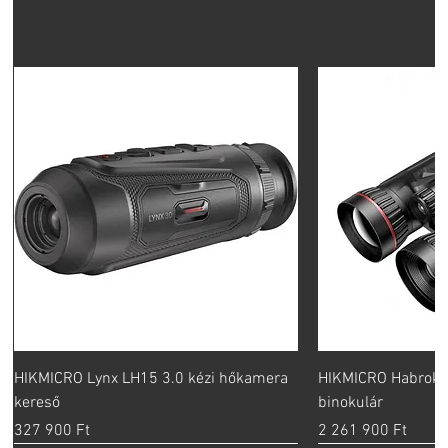
HIKMICRO Lynx LH15 3.0 kézi hőkamera
HIKMICRO Habrok 
kereső
binokulár
Ár
Ár
327 900 Ft
2 261 900 Ft