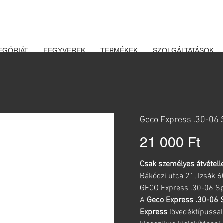
K ÉS LŐSZEREK ÁTVÉTELÉHEZ ÜZLETBENI ENGEDÉLYELLENŐRZÉ
EGÓRIÁT
FEGYVEREK
TERMÉKEK
SZOLGÁLTATÁSOK
Geco Express .30-06 S
Ár
21 000 Ft
Csak személyes átvételle
Rákóczi utca 21, Izsák 
GECO Express .30-06 Spr
A
Geco Express .30-06 S
Express
lövedéktípussal.