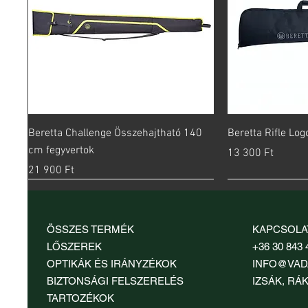
Gyorsnézet
Gy
Beretta Challenge Összehajtható 140
Beretta Rifle Lo
cm fegyvertok
Ár
13 300 Ft
Ár
21 900 Ft
ÖSSZES TERMÉK
KAPCSOLA
LŐSZEREK
+36 30 843 
OPTIKÁK ÉS IRÁNYZÉKOK
INFO@VAD
BIZTONSÁGI FELSZERELÉS
IZSÁK, RÁK
TARTOZÉKOK