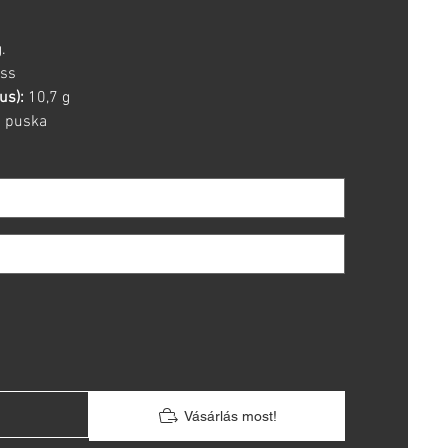
.
ss
us):
10,7 g
s puska
Vásárlás most!