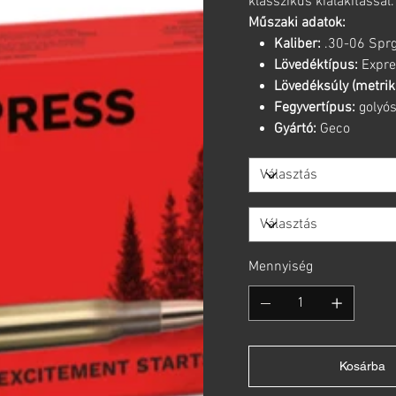
klasszikus kialakítással.
Műszaki adatok:
Kaliber:
.30-06 Sprg
Lövedéktípus:
Expre
Lövedéksúly (metrik
Fegyvertípus:
golyó
Gyártó:
Geco
Mennyiség
Kosárba