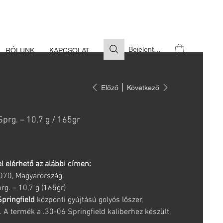
S SZÜKSÉGES
Bejelentkezés
RÓLUNK
KAPCSOLAT
Előző
Következő
prg. – 10,7 g / 165gr
l elérhető az alábbi címen:
6070, Magyarország
g. – 10,7 g (165gr)
pringfield
központi gyújtású golyós lőszer,
 A termék a .30-06 Springfield kaliberhez készült,