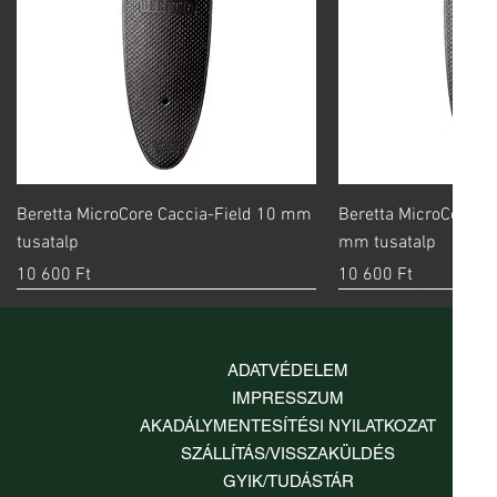
Gyorsnézet
Gyorsn
Beretta MicroCore Caccia-Field 10 mm
Beretta MicroCore S
tusatalp
mm tusatalp
Ár
Ár
10 600 Ft
10 600 Ft
ADATVÉDELEM
IMPRESSZUM
AKADÁLYMENTESÍTÉSI NYILATKOZAT
SZÁLLÍTÁS/VISSZAKÜLDÉS
GYIK/TUDÁSTÁR