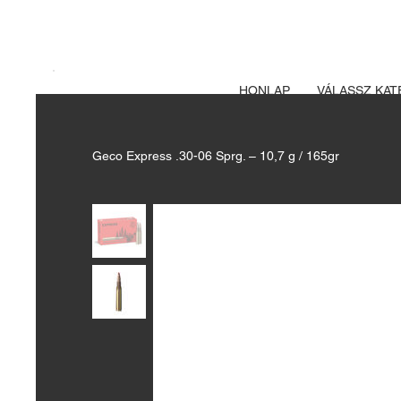
A FEGYVERE
Izsák vadászbolt
HONLAP
VÁLASSZ KAT
Geco Express .30-06 Sprg. – 10,7 g / 165gr