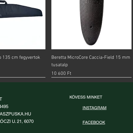
orsnézet
Gyorsnézet
go 135 cm fegyvertok
Beretta MicroCore Caccia-Field 15 mm
tusatalp
Ár
10 600 Ft
KÖVESS MINKET
T
4495
INSTAGRAM
ASZPUSKA.HU
ÓCZI U. 21, 6070
FACEBOOK