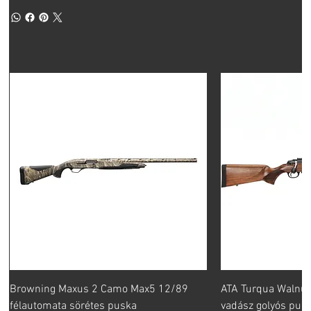
Browning Maxus 2 Camo Max5 12/89
ATA Turqua Walnut
félautomata sörétes puska
vadász golyós pus