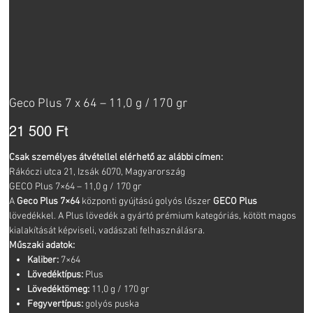
Geco Plus 7 x 64 – 11,0 g / 170 gr
Ár
21 500 Ft
Csak személyes átvétellel elérhető az alábbi címen:
Rákóczi utca 21, Izsák 6070, Magyarország
GECO Plus 7×64 – 11,0 g / 170 gr
A
Geco Plus 7×64
központi gyújtású golyós lőszer
GECO Plus
lövedékkel. A Plus lövedék a gyártó prémium kategóriás, kötött magos
kialakítását képviseli, vadászati felhasználásra.
Műszaki adatok:
Kaliber:
7×64
Lövedéktípus:
Plus
Lövedéktömeg:
11,0 g / 170 gr
Fegyvertípus:
golyós puska