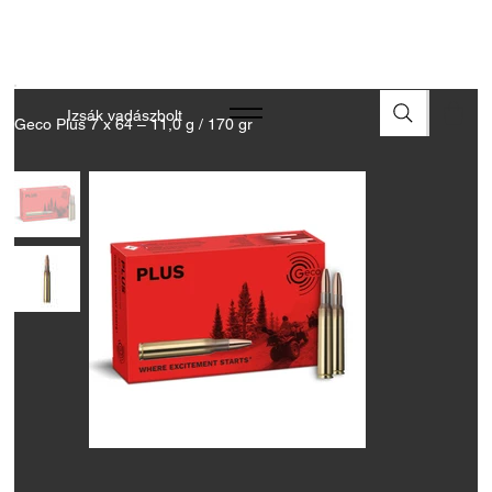
A FEGYVEREK ÉS LŐSZEREK ÁTVÉTELÉHEZ ÜZLETBENI
ENGEDÉLYELLENŐRZÉS SZÜKSÉGES
Izsák vadászbolt
Geco Plus 7 x 64 – 11,0 g / 170 gr