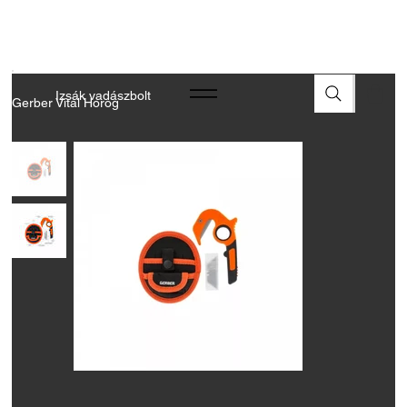
A FEGYVEREK ÉS LŐSZEREK ÁTVÉTELÉHEZ ÜZLETBENI
ENGEDÉLYELLENŐRZÉS SZÜKSÉGES
Izsák vadászbolt
Gerber Vital Horog