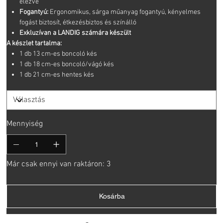
élezve
Fogantyú:
Ergonomikus, sárga műanyag fogantyú, kényelmes
fogást biztosít, étkezésbiztos és színálló
Exkluzívan a LANDIG számára készült
A készlet tartalma:
1 db 13 cm-es boncoló kés
1 db 18 cm-es boncoló/vágó kés
1 db 21 cm-es hentes kés
Mennyiség
Már csak ennyi van raktáron: 3
Kosárba