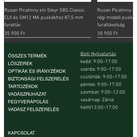
Rusan Picatinny sín Steyr SBS Classic
Rusan Picatinny sí
CLII és SM12 MA puskákhoz 87,5 mm
régi modell pusk
furattáv
furattávolság
Ár
Ár
35 900 Ft
35 900 Ft
Bolti Nyitvatartás
:
ÖSSZES TERMÉK
kedd: 9:00–17:00
LŐSZEREK
szerda: 9:00–17:00
OPTIKÁK ÉS IRÁNYZÉKOK
csütörtök: 9:00–17:00
BIZTONSÁGI FELSZERELÉS
péntek: 9:00–17:00
TARTOZÉKOK
szombat: 9:00–12:00
VADÁSZRUHÁZAT
vasárnap: Zárva
FEGYVERÁPOLÁS
hétfő13:00–17:00
VADÁSZ FELSZERELÉS
Rusan Picatinny sín Sauer 80 90 és 92
Rusan Picatinny sín Sabatti Rover SA
Rusan Picatinny sín Steyr Mannlicher
Rusan Picatinny sín Steyr SSG 69
Rusan Picatinny sín Steyr SBS Classic
Rusan Picatinny sín Sako 75 IV V és
Rusan Picatinny sín Winchester XPR SA
Rusan Picatinny s
Rusan Picatinny sí
Rusan Picatinny s
Rusan Picatinny sí
Rusan Picatinny sí
Rusan Picatinny s
Rusan Picatinny sí
KAPCSOLAT