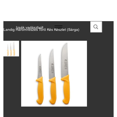
A FEGYVEREK ÉS LŐSZEREK ÁTVÉTELÉHEZ ÜZLETBENI
ENGEDÉLYELLENŐRZÉS SZÜKSÉGES
Izsák vadászbolt
Landig Háromrészes Törő Kés Készlet (Sárga)