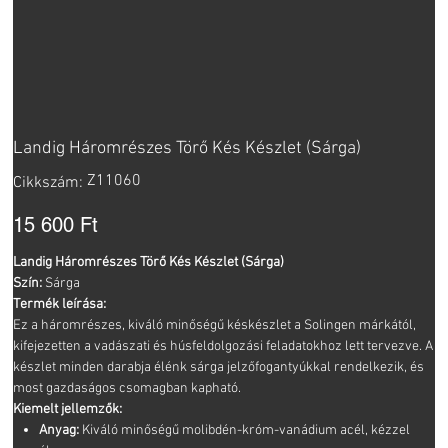
Landig Háromrészes Törő Kés Készlet (Sárga)
Cikkszám:
Z11060
Cikkszám:
Z11060
Ár
15 600 Ft
Landig Háromrészes Törő Kés Készlet (Sárga)
Szín:
Sárga
Termék leírása:
Ez a háromrészes, kiváló minőségű késkészlet a Solingen márkától,
kifejezetten a vadászati és húsfeldolgozási feladatokhoz lett tervezve. A
készlet minden darabja élénk sárga jelzőfogantyúkkal rendelkezik, és
most gazdaságos csomagban kapható.
Kiemelt jellemzők:
Anyag:
Kiváló minőségű molibdén-króm-vanádium acél, kézzel