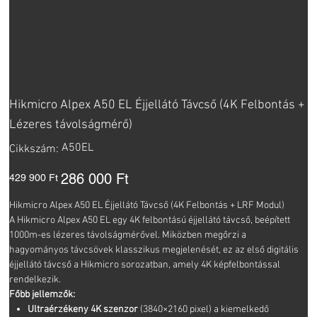
Hikmicro Alpex A50 EL Éjjellátó Távcső (4K Felbontás +
Lézeres távolságmérő)
Cikkszám:
A50EL
Cikkszám:
A50EL
Eredeti
Akciós
286 000 Ft
429 900 Ft
ár
ár
Hikmicro Alpex A50 EL Éjjellátó Távcső (4K Felbontás + LRF Modul)
A Hikmicro Alpex A50 EL egy 4K felbontású éjjellátó távcső, beépített
1000m-es lézeres távolságmérővel. Miközben megőrzi a
hagyományos távcsövek klasszikus megjelenését, ez az első digitális
éjjellátó távcső a Hikmicro sorozatban, amely 4K képfelbontással
rendelkezik.
Főbb jellemzők:
Ultraérzékeny 4K szenzor
(3840×2160 pixel) a kiemelkedő