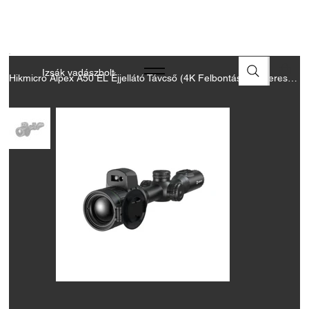
A FEGYVEREK ÉS LŐSZEREK ÁTVÉTELÉHEZ ÜZLETBENI
ENGEDÉLYELLENŐRZÉS SZÜKSÉGES
Izsák vadászbolt
Hikmicro Alpex A50 EL Éjjellátó Távcső (4K Felbontás + Lézeres távolságmérő)