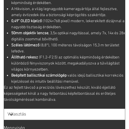
képminőség érdekében.
A Hikvision, a világ legnagyobb kameragyártója által fejlesztve,
amely évtizedek óta a biztonsági képrögzítés szakértője.
0,49” OLED kijelző
(1024×768 pixel) modern, lekerekített dizájnnal a
nagyobb tisztaság érdekében.
50mm objektív lencse
, 3,5x optikai nagyítással, amely 7x, 14x és 28x
digitális zoommal bővíthető.
Széles látómező
(8,8°), 100 méteres távolságon 15,3 m területet
lefedve.
Állítható rekesz
(F1.2–F2.5) az optimális képminőség érdekében
különböző fényviszonyok között, megakadályozva a túlvilágítást
világos környezetben.
Beépített ballisztikai számológép
valós idejű ballisztikai korrekciós
kijelzéssel és intuitív beállítási menüvel.
Ez az fejlett távcső a precíziós lövészethez készült, kiváló éjjellátó
képességeket kínál a nagy felbontású képfelbontással és erőteljes
távolságméréssel kombinálva.
Mennyiség