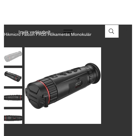
A FEGYVEREK ÉS LŐSZEREK ÁTVÉTELÉHEZ ÜZLETBENI
ENGEDÉLYELLENŐRZÉS SZÜKSÉGES
Izsák vadászbolt
Hikmicro Falcon FH35 Hőkamerás Monokulár