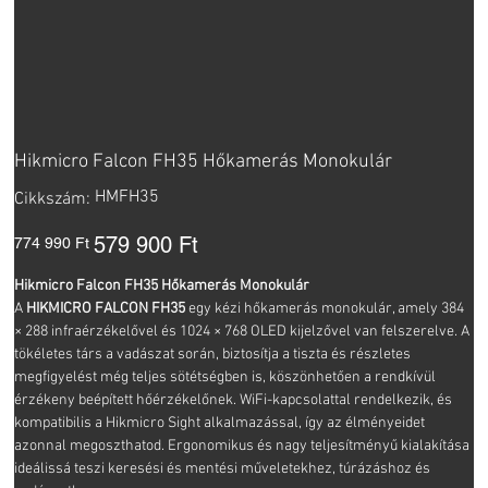
Hikmicro Falcon FH35 Hőkamerás Monokulár
Cikkszám:
HMFH35
Cikkszám:
HMFH35
Eredeti
Akciós
579 900 Ft
774 990 Ft
ár
ár
Hikmicro Falcon FH35 Hőkamerás Monokulár
A
HIKMICRO FALCON FH35
egy kézi hőkamerás monokulár, amely 384
× 288 infraérzékelővel és 1024 × 768 OLED kijelzővel van felszerelve. A
tökéletes társ a vadászat során, biztosítja a tiszta és részletes
megfigyelést még teljes sötétségben is, köszönhetően a rendkívül
érzékeny beépített hőérzékelőnek. WiFi-kapcsolattal rendelkezik, és
kompatibilis a Hikmicro Sight alkalmazással, így az élményeidet
azonnal megoszthatod. Ergonomikus és nagy teljesítményű kialakítása
ideálissá teszi keresési és mentési műveletekhez, túrázáshoz és