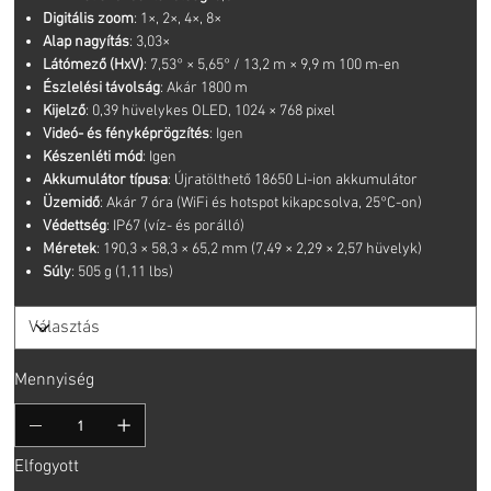
Digitális zoom
: 1×, 2×, 4×, 8×
Alap nagyítás
: 3,03×
Látómező (HxV)
: 7,53° × 5,65° / 13,2 m × 9,9 m 100 m-en
Észlelési távolság
: Akár 1800 m
Kijelző
: 0,39 hüvelykes OLED, 1024 × 768 pixel
Videó- és fényképrögzítés
: Igen
Készenléti mód
: Igen
Akkumulátor típusa
: Újratölthető 18650 Li-ion akkumulátor
Üzemidő
: Akár 7 óra (WiFi és hotspot kikapcsolva, 25°C-on)
Védettség
: IP67 (víz- és porálló)
Méretek
: 190,3 × 58,3 × 65,2 mm (7,49 × 2,29 × 2,57 hüvelyk)
Súly
: 505 g (1,11 lbs)
Mennyiség
Elfogyott