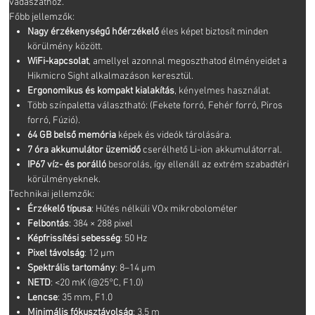
vadászathoz.
Főbb jellemzők:
Nagy érzékenységű hőérzékelő
éles képet biztosít minden
körülmény között.
WiFi-kapcsolat
, amellyel azonnal megoszthatod élményeidet a
Hikmicro Sight alkalmazáson keresztül.
Ergonomikus és kompakt kialakítás
, kényelmes használat.
Több színpaletta választható: (Fekete forró, Fehér forró, Piros
forró, Fúzió).
64 GB belső memória
képek és videók tárolására.
7 óra akkumulátor üzemidő
cserélhető Li-ion akkumulátorral.
IP67 víz- és porálló
besorolás, így ellenáll az extrém szabadtéri
körülményeknek.
Technikai jellemzők:
Érzékelő típusa
: Hűtés nélküli VOx mikrobolométer
Felbontás
: 384 × 288 pixel
Képfrissítési sebesség
: 50 Hz
Pixel távolság
: 12 μm
Spektrális tartomány
: 8–14 μm
NETD
: <20 mK (@25°C, F1.0)
Lencse
: 35 mm, F1.0
Minimális fókusztávolság
: 3,5 m