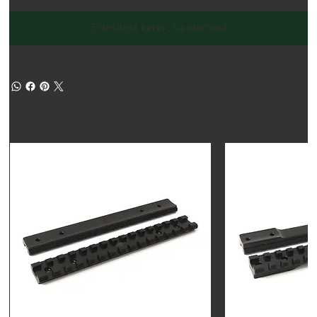
Értesítést kérek, ha elérhető