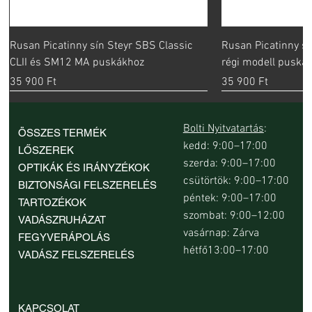
Rusan Picatinny sín Steyr SBS Classic
Rusan Picatinny sí
CLII és SM12 MA puskákhoz
régi modell puská
Ár
Ár
35 900 Ft
35 900 Ft
Bolti Nyitvatartás
:
ÖSSZES TERMÉK
kedd: 9:00–17:00
LŐSZEREK
szerda: 9:00–17:00
OPTIKÁK ÉS IRÁNYZÉKOK
csütörtök: 9:00–17:00
BIZTONSÁGI FELSZERELÉS
péntek: 9:00–17:00
TARTOZÉKOK
szombat: 9:00–12:00
VADÁSZRUHÁZAT
vasárnap: Zárva
FEGYVERÁPOLÁS
hétfő13:00–17:00
VADÁSZ FELSZERELÉS
Rusan Picatinny sín Sauer 202 Standard
Rusan Picatinny sín Steyr SBS Classic
Rusan Picatinny sín Steyr Mannlicher
Rusan Picatinny sín Winchester XPR LA
Rusan Picatinny sín Zastava Mini Mauser
Rusan Picatinny sín Zastava M48
Hawke Match egy részes távcsőszerelék
Rusan Picatinny s
Rusan Picatinny sí
Rusan Picatinny sí
Rusan Picatinny s
Rusan Picatinny sí
Rusan Picatinny sí
Hawke Match egy r
KAPCSOLAT