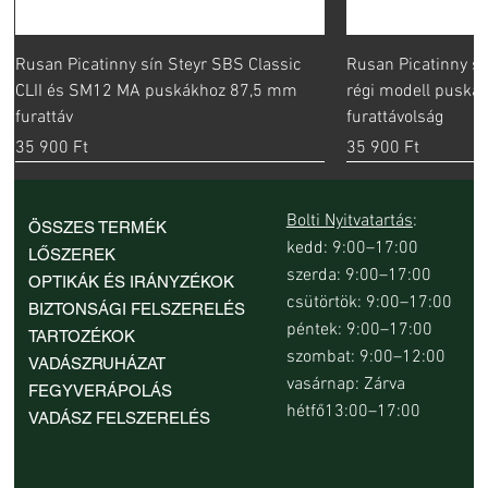
Rusan Picatinny sín Steyr SBS Classic
Rusan Picatinny sí
CLII és SM12 MA puskákhoz 87,5 mm
régi modell pusk
furattáv
furattávolság
Ár
Ár
35 900 Ft
35 900 Ft
Bolti Nyitvatartás
:
ÖSSZES TERMÉK
kedd: 9:00–17:00
LŐSZEREK
szerda: 9:00–17:00
OPTIKÁK ÉS IRÁNYZÉKOK
csütörtök: 9:00–17:00
BIZTONSÁGI FELSZERELÉS
péntek: 9:00–17:00
TARTOZÉKOK
szombat: 9:00–12:00
VADÁSZRUHÁZAT
vasárnap: Zárva
FEGYVERÁPOLÁS
hétfő13:00–17:00
VADÁSZ FELSZERELÉS