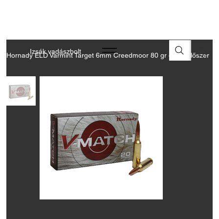
A FEGYVEREK ÉS LŐSZEREK ÁTVÉTELÉHEZ ÜZLETBENI
ENGEDÉLYELLENŐRZÉS SZÜKSÉGES
Izsák vadászbolt
Hornady ELD Varmint Target 6mm Creedmoor 80 gr golyós lőszer