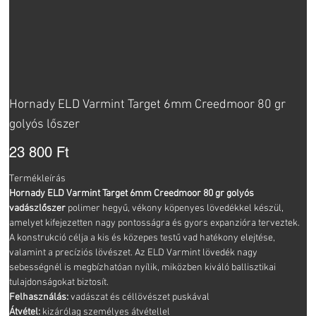
Hornady ELD Varmint Target 6mm Creedmoor 80 gr
golyós lőszer
Ár
23 800 Ft
Termékleírás
Hornady ELD Varmint Target 6mm Creedmoor 80 gr golyós
vadászlőszer
polimer hegyű, vékony köpenyes lövedékkel készül,
amelyet kifejezetten nagy pontosságra és gyors expanzióra terveztek.
A konstrukció célja a kis és közepes testű vad hatékony elejtése,
valamint a precíziós lövészet. Az ELD Varmint lövedék nagy
sebességnél is megbízhatóan nyílik, miközben kiváló ballisztikai
tulajdonságokat biztosít.
Felhasználás:
vadászat és céllövészet puskával
Átvétel:
kizárólag személyes átvétellel