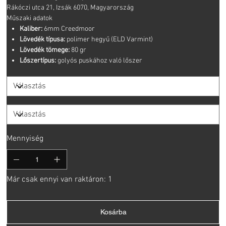
Rákóczi utca 21, Izsák 6070, Magyarország
Műszaki adatok
Kaliber:
6mm Creedmoor
Lövedék típusa:
polimer hegyű (ELD Varmint)
Lövedék tömege:
80 gr
Lőszertípus:
golyós puskához való lőszer
Mennyiség
Már csak ennyi van raktáron: 1
Kosárba