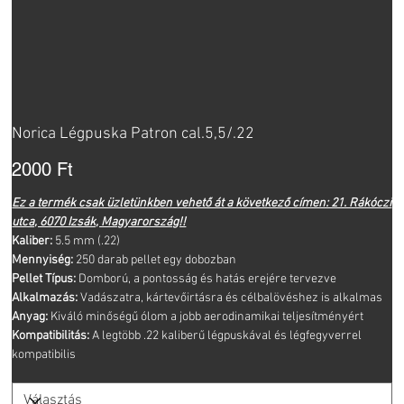
Norica Légpuska Patron cal.5,5/.22
Ár
2000 Ft
Ez a termék csak üzletünkben vehető át a következő címen: 21. Rákóczi
utca, 6070 Izsák, Magyarország!!
Kaliber:
5.5 mm (.22)
Mennyiség:
250 darab pellet egy dobozban
Pellet Típus:
Domború, a pontosság és hatás erejére tervezve
Alkalmazás:
Vadászatra, kártevőirtásra és célbalövéshez is alkalmas
Anyag:
Kiváló minőségű ólom a jobb aerodinamikai teljesítményért
Kompatibilitás:
A legtöbb .22 kaliberű légpuskával és légfegyverrel
kompatibilis