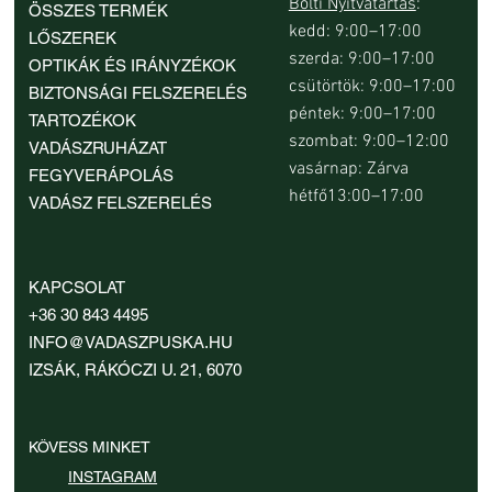
Bolti Nyitvatartás
:
ÖSSZES TERMÉK
kedd: 9:00–17:00
LŐSZEREK
szerda: 9:00–17:00
OPTIKÁK ÉS IRÁNYZÉKOK
csütörtök: 9:00–17:00
BIZTONSÁGI FELSZERELÉS
péntek: 9:00–17:00
TARTOZÉKOK
szombat: 9:00–12:00
VADÁSZRUHÁZAT
vasárnap: Zárva
FEGYVERÁPOLÁS
hétfő13:00–17:00
VADÁSZ FELSZERELÉS
Beretta MicroCore Caccia-Field 15 mm
Beretta MicroCore Skeet Sporting 13 mm
Beretta MicroCore Skeet Sporting 28 mm
Parforce Active Rominten WP Sympatex
InfiRay Mate MAL38 hőkamera előtét
HIKMICRO Lynx LQ35L 3.0 kézi hőkamera
HIKMICRO Habrok Pro HX60LS hőkamera
Beretta MicroCore
Beretta MicroCore
Beretta MicroCore
Beretta Terrier GT
HIKMICRO Thunder
HIKMICRO Lynx LH1
Nocpix Nite D70R dig
KAPCSOLAT
tusatalp
tusatalp
tusatalp
női vadászbakancs
kereső lézeres távolságmérővel
binokulár
tusatalp
tusatalp
tusatalp
előtét
kereső
céltávcső
Ár
Ár
+36 30 843 4495
449 900 Ft
48 550 Ft
Ár
Ár
Ár
Ár
Ár
Ár
Ár
Ár
Ár
Ár
Ár
Ár
10 600 Ft
10 600 Ft
10 600 Ft
49 900 Ft
692 900 Ft
2 261 900 Ft
10 600 Ft
10 600 Ft
10 600 Ft
540 810 Ft
327 900 Ft
374 900 Ft
INFO@VADASZPUSKA.HU
IZSÁK, RÁKÓCZI U. 21, 6070
KÖVESS MINKET
INSTAGRAM