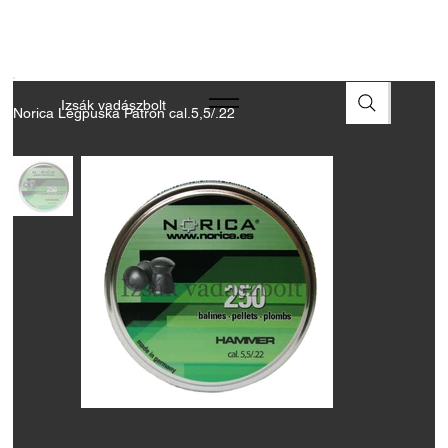
A FEGYVEREK ÉS LŐSZEREK ÁTVÉTELÉHEZ ÜZLETBENI
ENGEDÉLYELLENŐRZÉS SZÜKSÉGES
Izsák vadászbolt
Norica Légpuska Patron cal.5,5/.22