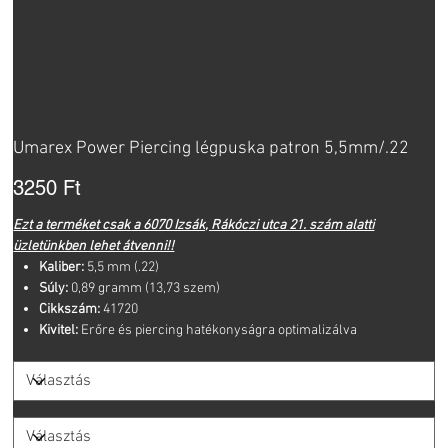
Umarex Power Piercing légpuska patron 5,5mm/.22
Ár
3250 Ft
Ezt a terméket csak a 6070 Izsák, Rákóczi utca 21. szám alatti
üzletünkben lehet átvenni!!
Kaliber:
5,5 mm (.22)
Súly:
0,89 gramm (13,73 szem)
Cikkszám:
41720
Kivitel:
Erőre és piercing hatékonyságra optimalizálva