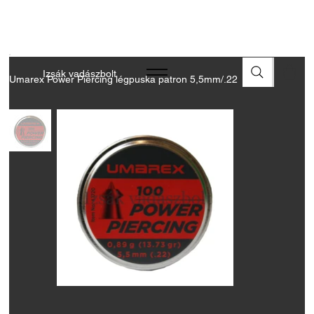
A FEGYVEREK ÉS LŐSZEREK ÁTVÉTELÉHEZ ÜZLETBENI
ENGEDÉLYELLENŐRZÉS SZÜKSÉGES
Izsák vadászbolt
Umarex Power Piercing légpuska patron 5,5mm/.22