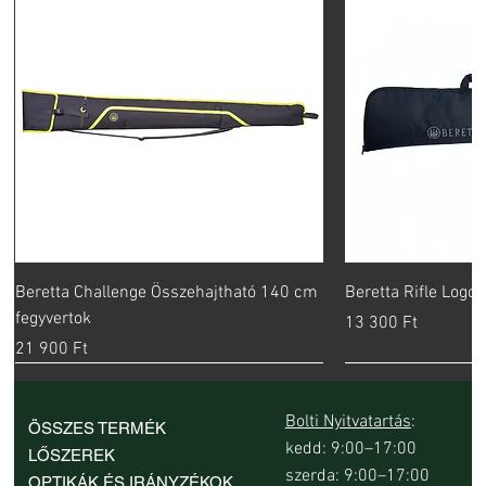
Beretta Challenge Összehajtható 140 cm
Beretta Rifle Logo
fegyvertok
Ár
13 300 Ft
Ár
21 900 Ft
Bolti Nyitvatartás
:
ÖSSZES TERMÉK
kedd: 9:00–17:00
LŐSZEREK
szerda: 9:00–17:00
OPTIKÁK ÉS IRÁNYZÉKOK